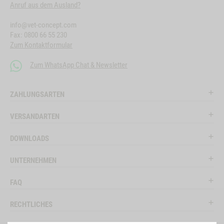
Anruf aus dem Ausland?
info@vet-concept.com
Fax: 0800 66 55 230
Zum Kontaktformular
Zum WhatsApp Chat & Newsletter
ZAHLUNGSARTEN
VERSANDARTEN
DOWNLOADS
UNTERNEHMEN
FAQ
RECHTLICHES