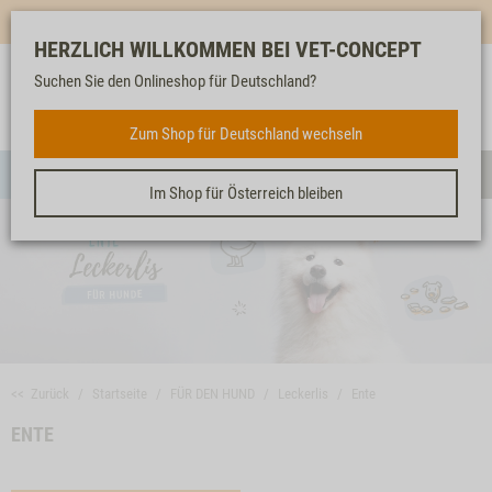
Mehr für dich & dein Tier - Jetzt
E-Mail Newsletter
abonnieren!
HERZLICH WILLKOMMEN BEI VET-CONCEPT
Suchen Sie den Onlineshop für Deutschland?
Anmelden
Unser
Merkliste
Warenkorb
Service
FÜR DEN HUND
Zum Shop für Deutschland wechseln
Menü
Such
Im Shop für Österreich bleiben
<< Zurück
Startseite
FÜR DEN HUND
Leckerlis
Ente
ENTE