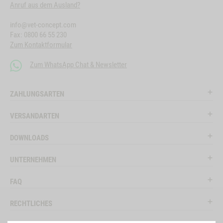
Anruf aus dem Ausland?
info@vet-concept.com
Fax: 0800 66 55 230
Zum Kontaktformular
Zum WhatsApp Chat & Newsletter
ZAHLUNGSARTEN
VERSANDARTEN
DOWNLOADS
UNTERNEHMEN
FAQ
RECHTLICHES