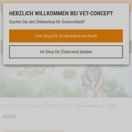
Mehr für dich & dein Tier - Jetzt
E-Mail Newsletter
abonnieren!
HERZLICH WILLKOMMEN BEI VET-CONCEPT
Suchen Sie den Onlineshop für Deutschland?
Anmelden
Unser
Merkliste
Warenkorb
Service
FÜR DIE KATZE
Zum Shop für Deutschland wechseln
Menü
Such
Im Shop für Österreich bleiben
<< Zurück
Startseite
FÜR DIE KATZE
Nahrungsergänzung
Niere
NIERE