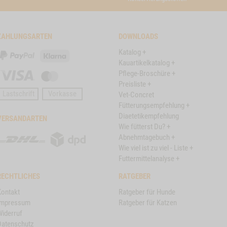
ZAHLUNGSARTEN
DOWNLOADS
Katalog +
PayPal
Klarna
Kauartikelkatalog +
Pflege-Broschüre +
Visa
Master
Preisliste +
Card
Lastschrift
Vorkasse
Vet-Concret
Fütterungsempfehlung +
Diaetetikempfehlung
VERSANDARTEN
Wie fütterst Du? +
DHL
DPD
Abnehmtagebuch +
Wie viel ist zu viel - Liste +
Futtermittelanalyse +
RECHTLICHES
RATGEBER
Kontakt
Ratgeber für Hunde
Impressum
Ratgeber für Katzen
Widerruf
Datenschutz