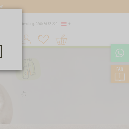
en!
Land
Versand
Beratung: 0800-66 55 220
Warenkorb
Suche 1
FAQ