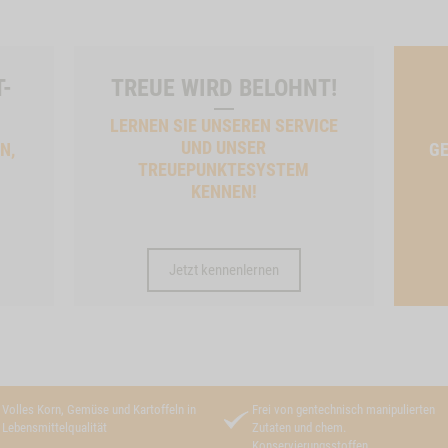
T-
TREUE WIRD BELOHNT!
LERNEN SIE UNSEREN SERVICE
UND UNSER
N,
GE
TREUEPUNKTESYSTEM
KENNEN!
Jetzt kennenlernen
Volles Korn, Gemüse und Kartoffeln in
Frei von gentechnisch manipulierten
Lebensmittelqualität
Zutaten und chem.
Konservierungsstoffen