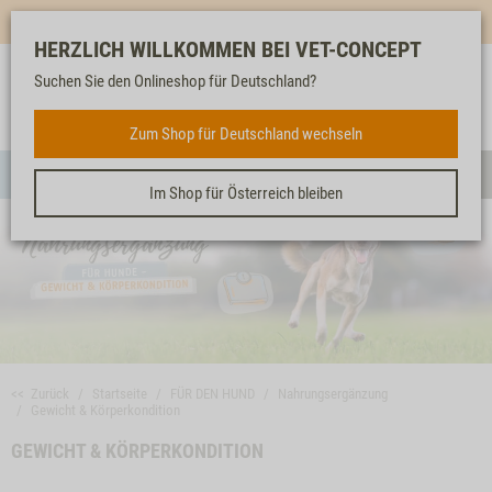
Mehr für dich & dein Tier - Jetzt
E-Mail Newsletter
abonnieren!
HERZLICH WILLKOMMEN BEI VET-CONCEPT
Suchen Sie den Onlineshop für Deutschland?
Anmelden
Unser
Merkliste
Warenkorb
Service
FÜR DEN HUND
Zum Shop für Deutschland wechseln
Menü
Such
Im Shop für Österreich bleiben
<< Zurück
Startseite
FÜR DEN HUND
Nahrungsergänzung
Gewicht & Körperkondition
GEWICHT & KÖRPERKONDITION