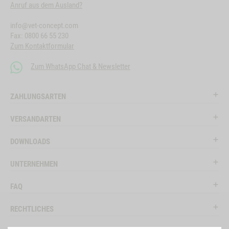
Anruf aus dem Ausland?
info@vet-concept.com
Fax: 0800 66 55 230
Zum Kontaktformular
Zum WhatsApp Chat & Newsletter
ZAHLUNGSARTEN
VERSANDARTEN
DOWNLOADS
UNTERNEHMEN
FAQ
RECHTLICHES