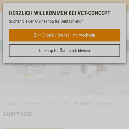
Mehr für dich & dein Tier - Jetzt
E-Mail Newsletter
abonnieren!
HERZLICH WILLKOMMEN BEI VET-CONCEPT
Suchen Sie den Onlineshop für Deutschland?
Anmelden
Unser
Merkliste
Warenkorb
Service
FÜR DEN HUND
Zum Shop für Deutschland wechseln
Menü
Such
Im Shop für Österreich bleiben
<< Zurück
Startseite
FÜR DEN HUND
Pflegemittel
Zahnpflege
ZAHNPFLEGE