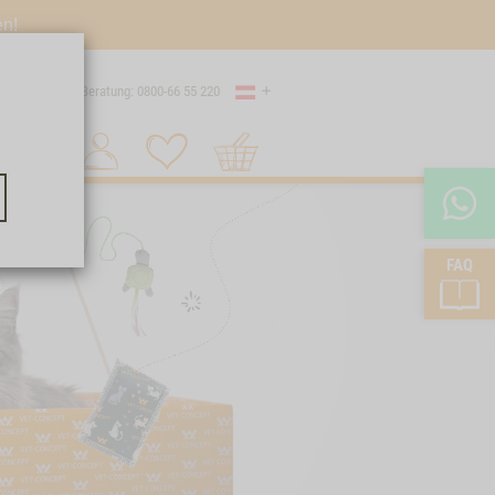
en!
Land
Versand
Beratung: 0800-66 55 220
Warenkorb
Suche 1
FAQ