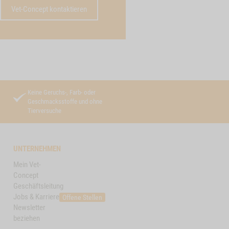
Vet-Concept kontaktieren
Keine Geruchs-, Farb- oder
Geschmacksstoffe und ohne
Tierversuche
UNTERNEHMEN
Mein Vet-
Concept
Geschäftsleitung
Jobs & Karriere
Offene Stellen
Newsletter
beziehen