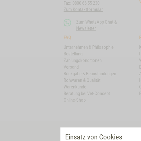
Fax: 0800 66 55 230
Zum Kontaktformular
Zum WhatsApp Chat &
Newsletter
FAQ
Unternehmen & Philosophie
Bestellung
Zahlungskonditionen
Versand
Rückgabe & Beanstandungen
Rohwaren & Qualität
Warenkunde
Beratung bei Vet-Concept
B
Online-Shop
VET-CONCEPT DIREKT
Einsatz von Cookies