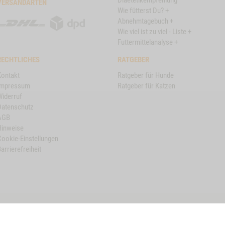
Diaetetikempfehlung
VERSANDARTEN
Wie fütterst Du? +
DHL
DPD
Abnehmtagebuch +
Wie viel ist zu viel - Liste +
Futtermittelanalyse +
RECHTLICHES
RATGEBER
Kontakt
Ratgeber für Hunde
Impressum
Ratgeber für Katzen
Widerruf
Datenschutz
AGB
Hinweise
Cookie-Einstellungen
arrierefreiheit
VET-CONCEPT HÄNDLER