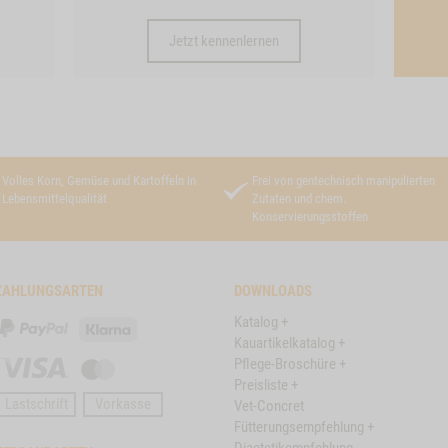
Jetzt kennenlernen
Volles Korn, Gemüse und Kartoffeln in
Frei von gentechnisch manipulierten
Lebensmittelqualität
Zutaten und chem.
Konservierungsstoffen
ZAHLUNGSARTEN
DOWNLOADS
Katalog +
PayPal
Klarna
Kauartikelkatalog +
Pflege-Broschüre +
Visa
Master
Preisliste +
Card
Lastschrift
Vorkasse
Vet-Concret
Fütterungsempfehlung +