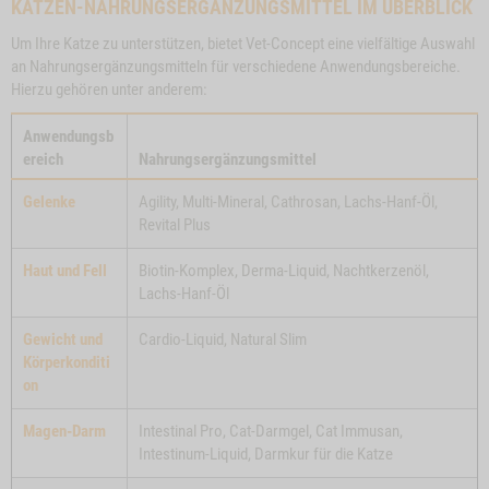
KATZEN-NAHRUNGSERGÄNZUNGSMITTEL IM ÜBERBLICK
Um Ihre Katze zu unterstützen, bietet Vet-Concept eine vielfältige Auswahl
an Nahrungsergänzungsmitteln für verschiedene Anwendungsbereiche.
Hierzu gehören unter anderem:
Anwendungsb
ereich
Nahrungsergänzungsmittel
Gelenke
Agility, Multi-Mineral, Cathrosan, Lachs-Hanf-Öl,
Revital Plus
Haut und Fell
Biotin-Komplex, Derma-Liquid, Nachtkerzenöl,
Lachs-Hanf-Öl
se
Close
ton
Button
FUTTERCELLULOSE,
ZUM PRODUKT
BIOTIN-
Gewicht und
Cardio-Liquid, Natural Slim
al
400 G
Modal
KOMPLEX, 160G
Körperkonditi
ductSlider
ProductSlider
on
mkur
Futtercellulose,
lieferbar
lieferb
400
Magen-Darm
Intestinal Pro, Cat-Darmgel, Cat Immusan,
g
Intestinum-Liquid, Darmkur für die Katze
ze
KUR FUER DIE KATZE NO VARIANT -1
WIDGET FUTTERCELLULOSE, 400 G NO VARIANT
IN DEN WARENKORB
IN 