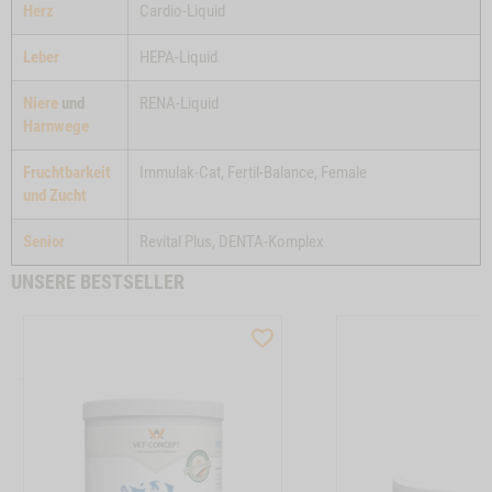
Herz
Cardio-Liquid
Leber
HEPA-Liquid
Niere
und
RENA-Liquid
Harnwege
Fruchtbarkeit
Immulak-Cat, Fertil-Balance, Female
und Zucht
Senior
Revital Plus, DENTA-Komplex
UNSERE BESTSELLER
LIST
WISHLIST
UCTSLIDER
PRODUCTSLIDER
SELLER
BESTSELLER
7063