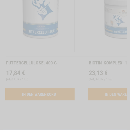
RMKUR FUER DIE KATZE -1
Zum
Zum
Produkt
Produkt
FUTTERCELLULOSE, 400 G
BIOTIN-KOMPLEX, 16
17,84
€
23,13
€
(
44,60 EUR / 1 kg
)
(
144,56 EUR / 1 kg
)
ACTIVATION FUTTERCELLULOSE, 400 G
IN DEN WARENKORB
IN DEN WARE