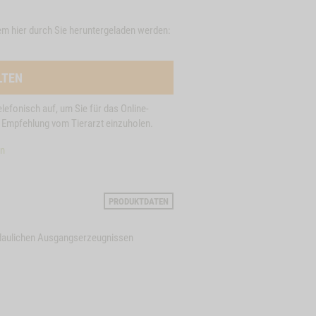
em hier durch Sie heruntergeladen werden:
LTEN
elefonisch auf, um Sie für das Online-
he Empfehlung vom Tierarzt einzuholen.
en
PRODUKTDATEN
erdaulichen Ausgangserzeugnissen