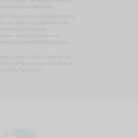
k, hohe Energie- und Nährstoffdichte und
tit und bei kleinen Mahlzeiten.
 der Körperkondition und Gewebereparatur.
tien wie Vitamin E und Silymarin aus der
n Radikalen und belastenden
nsystem. Omega-3-Fettsäuren sind
Bedeutung während der Erholungsphase.
Close
Button
DEMENÜ PRO
ZUM PRODUKT
HUNDEMENÜ
leber), Gemüse (Süßkartoffel), Eier und
AL
Modal
SENSITIVE DIET
KANINCHEN
, pflanzliche Nebenerzeugnisse (Cellulose),
der
ProductSlider
en (0,05 %), *getrocknet
ue
Pro
te wählen Sie die Größe:
Bitte wählen Sie die Größ
ductslider
Productslider
Vital
Hundemenue
l
Sensitive
rzen
E LAMM MIT HUEHNERHERZEN
WIDGET PRO VITAL
IN DEN WARENKORB
IN DEN
Diet
Kaninchen