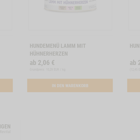
Zum
Zum
Produkt
Produkt
HUNDEMENÜ LAMM MIT
HUN
HÜHNERHERZEN
ab
2,06
€
ab
Grundpreis: 10,29 EUR / kg
(
12,45 
ATION BUTTON HUNDEMENUE WILD
ACTIVATION BUTTON HUND
IN DEN WARENKORB
NGEN
Revital