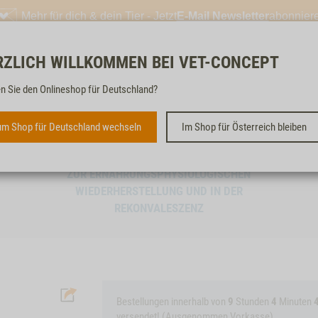
Mehr für dich & dein Tier - Jetzt
E-Mail Newsletter
abonnier
RZLICH WILLKOMMEN BEI VET-CONCEPT
Kostenloser & schneller 
n Sie den Onlineshop für Deutschland?
m Shop für Deutschland wechseln
Im Shop für Österreich bleiben
DOG REVITAL
ZUR ERNÄHRUNGSPHYSIOLOGISCHEN
WIEDERHERSTELLUNG UND IN DER
REKONVALESZENZ
Bestellungen innerhalb von
9
Stunden
4
Minuten
versendet! (Ausgenommen Vorkasse)