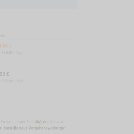
eis
3,63
€
1,36 EUR / 1 kg)
,53
€
2,65 EUR / 1 kg)
n Freischaltcode benötigt, den Sie von
r Ihnen die neue Vorgehensweise zur