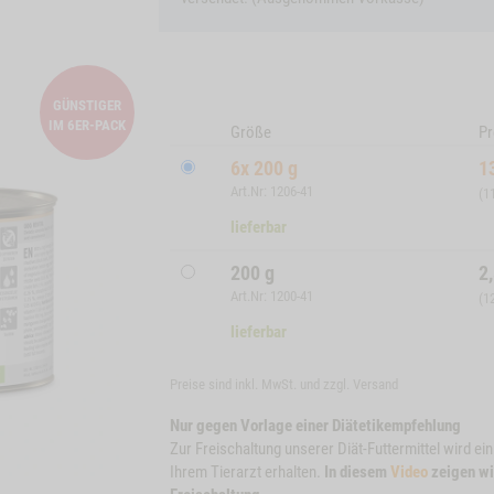
GÜNSTIGER
IM 6ER-PACK
Größe
Pr
6x 200 g
1
Art.Nr: 1206-41
(1
lieferbar
200 g
2
Art.Nr: 1200-41
(1
lieferbar
Preise sind inkl. MwSt. und zzgl.
Versand
Nur gegen Vorlage einer Diätetikempfehlung
Zur Freischaltung unserer Diät-Futtermittel wird ei
Ihrem Tierarzt erhalten.
In diesem
Video
zeigen wi