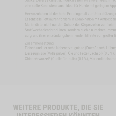
Süßkartoffel zeichnet sich durch einen attraktiven Geschmac
eine softe Konsistenz aus - ideal für Hunde mit geringem Appe
Hervorzuheben ist der hohe Proteingehalt zur Unterstützung
Essenzielle Fettsäuren fördern in Kombination mit Antioxidan
Mariendistel nicht nur den Schutz der Körperzellen vor freie
Stoffwechselendprodukten, sondern auch ein intaktes Immu
aufgrund ihrer entzündungshemmenden Effekte von großer 
Close
Close
Button
Button
Zusammensetzung:
KT
HUNDEMENÜ LAMM
ZUM PRODUKT
HUN
Fleisch und tierische Nebenerzeugnisse (Entenfleisch, Hühner
Modal
MIT
Modal
VIT
HÜHNERHERZEN
Eierzeugnisse (Volleipulver), Öle und Fette (Lachsöl) (0,5 %)
ProductSlider
ProductSli
Chicoréewurzel* (Quelle für Inulin) (0,1 %), Mariendistelsam
Hundemenue
Hundemen
Bitte wählen Sie die Größe:
Bit
Productslider
Pro
Wild
Lamm
Hundemenue
Pro
mit
Lamm
Vita
Huehnerhe
WIDGET HUNDEMENUE WILD
WIDGET HUNDEMENU
B
IN DEN WARENKORB
mit
Huehnerherzen
WEITERE PRODUKTE, DIE SIE
INTERESSIEREN KÖNNTEN