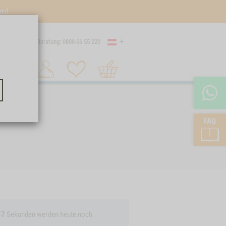
en!
Land
Versand
Beratung: 0800-66 55 220
Warenkorb
Suche 1
FAQ
47
Sekunden
werden heute noch