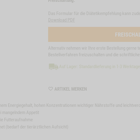
Freischaltung.
Das Formular für die Diätetikempfehlung kann zud
Download PDF
FREISCHA
Alternativ nehmen wir Ihre erste Bestellung gerne t
Bestellverfahren freizuschalten und die schriftlic
Auf Lager: Standardlieferung in 1-3 Werktag
WISHLIST
ARTIKEL MERKEN
M120041
hohem Energiegehalt, hohen Konzentrationen wichtiger Nährstoffe und leichtv
ei mangelndem Appetit
die Futteraufnahme
t (bedarf der tierärztlichen Aufsicht)