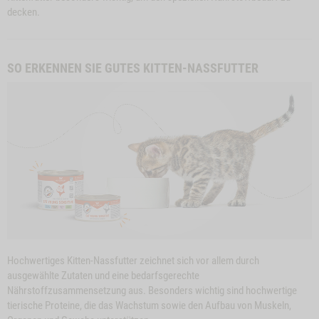
decken.
SO ERKENNEN SIE GUTES KITTEN-NASSFUTTER
Close
Button
KATZENMENÜ
ZUM PRODUKT
CAT YOUNG
Modal
Hochwertiges Kitten-Nassfutter zeichnet sich vor allem durch
SENSITIVE
ProductSlider
ausgewählte Zutaten und eine bedarfsgerechte
Katzenmenü
Bitte wählen Sie die Größe:
Nährstoffzusammensetzung aus. Besonders wichtig sind hochwertige
Productslider
Cat
tierische Proteine, die das Wachstum sowie den Aufbau von Muskeln,
Katzenmenü
Young