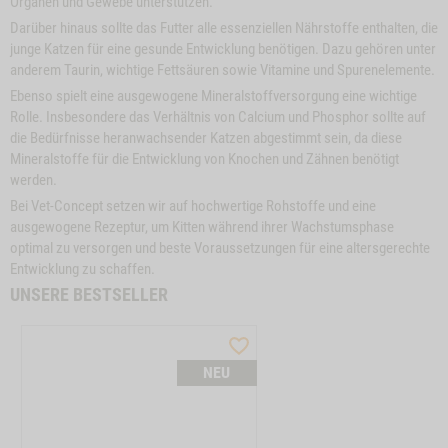
Organen und Gewebe unterstützen.
Cat
Sensitive
WIDGET KATZENMENÜ CAT YOUNG SENSITIVE
IN DEN WARENKORB
Darüber hinaus sollte das Futter alle essenziellen Nährstoffe enthalten, die
Young
junge Katzen für eine gesunde Entwicklung benötigen. Dazu gehören unter
Sensitive
anderem Taurin, wichtige Fettsäuren sowie Vitamine und Spurenelemente.
Ebenso spielt eine ausgewogene Mineralstoffversorgung eine wichtige
Rolle. Insbesondere das Verhältnis von Calcium und Phosphor sollte auf
die Bedürfnisse heranwachsender Katzen abgestimmt sein, da diese
Mineralstoffe für die Entwicklung von Knochen und Zähnen benötigt
werden.
Bei Vet-Concept setzen wir auf hochwertige Rohstoffe und eine
ausgewogene Rezeptur, um Kitten während ihrer Wachstumsphase
optimal zu versorgen und beste Voraussetzungen für eine altersgerechte
Entwicklung zu schaffen.
UNSERE BESTSELLER
WISHLIST
PRODUCTSLIDER
NEU
BESTSELLER
M210036