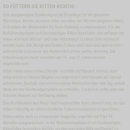
SO FÜTTERN SIE KITTEN RICHTIG
Eine ausgewogene Ernährung ist die Grundlage für ein gesundes
Wachstum. Bereits ab einem Alter von etwa vier Wochen beginnen Kitten,
sich neben der Muttermilch für feste Nahrung zu interessieren. Für die
Beifütterung eignet sich hochwertiges Kitten-Nassfutter, das anfangs mit
etwas warmem Wasser und/oder Kittenmilch zu einem Brei vermischt
werden kann. Die Menge des festen Futters wird nach und nach erhöht –
während die Aufnahme von Muttermilch immer weiter abnimmt. Die
Entwöhnung ist meist zwischen der 10. und 12. Lebenswoche
abgeschlossen.
Kitten haben einen hohen Energie- und Nährstoffbedarf, können aber
aufgrund ihres kleinen Magens nur begrenzte Futtermengen auf einmal
aufnehmen. Deshalb sind mehrere kleine Mahlzeiten über den Tag verteilt
ideal, um das Verdauungssystem zu entlasten. Zusätzlich sollte jederzeit
frisches Wasser zur Verfügung stehen.
Eine Kombination aus Nass- und Trockenfutter kann sinnvoll sein, um das
Kitten frühzeitig an unterschiedliche Futterkonsistenzen zu gewöhnen.
Kitten sind je nach zu erwartender Endgröße ungefähr mit 8 bis 14
Monaten ausgewachsen. In der Wachstumsphase ist ein hochwertiges
Kittenfutter besonders wichtig, um den speziellen Nährstoffbedarf zu