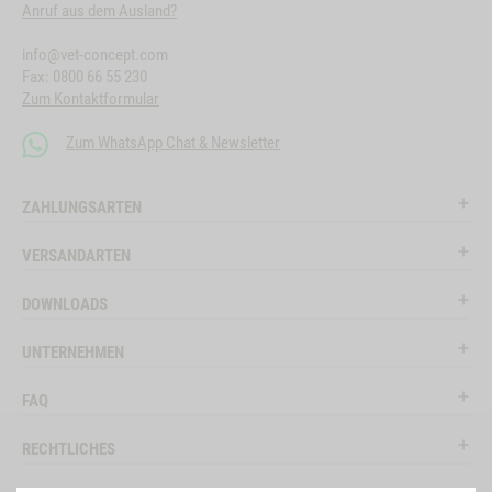
Anruf aus dem Ausland?
info@vet-concept.com
Fax: 0800 66 55 230
Zum Kontaktformular
Zum WhatsApp Chat & Newsletter
ZAHLUNGSARTEN
VERSANDARTEN
DOWNLOADS
UNTERNEHMEN
FAQ
RECHTLICHES