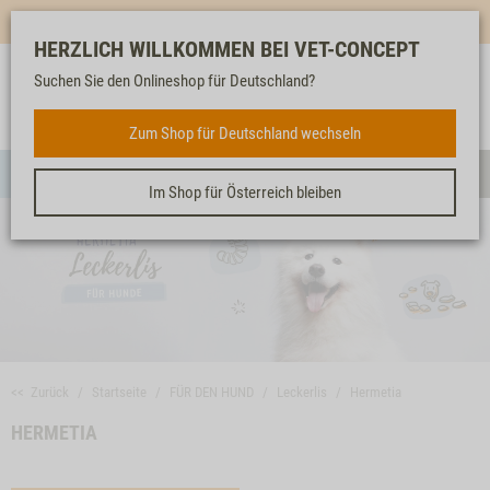
Mehr für dich & dein Tier - Jetzt
E-Mail Newsletter
abonnieren!
HERZLICH WILLKOMMEN BEI VET-CONCEPT
Suchen Sie den Onlineshop für Deutschland?
Anmelden
Unser
Merkliste
Warenkorb
Service
FÜR DEN HUND
Zum Shop für Deutschland wechseln
Menü
Such
Im Shop für Österreich bleiben
<< Zurück
Startseite
FÜR DEN HUND
Leckerlis
Hermetia
HERMETIA