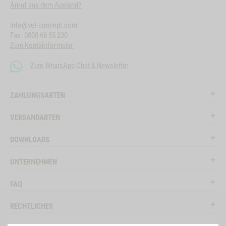
Anruf aus dem Ausland?
info@vet-concept.com
Fax: 0800 66 55 230
Zum Kontaktformular
Zum WhatsApp Chat & Newsletter
ZAHLUNGSARTEN
VERSANDARTEN
DOWNLOADS
UNTERNEHMEN
FAQ
RECHTLICHES