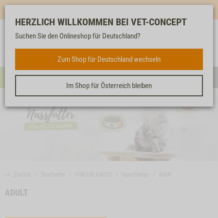
Mehr für dich & dein Tier - Jetzt
E-Mail Newsletter
abonnieren!
HERZLICH WILLKOMMEN BEI VET-CONCEPT
Suchen Sie den Onlineshop für Deutschland?
Anmelden
Unser
Merkliste
Warenkorb
Service
FÜR DIE KATZE
Zum Shop für Deutschland wechseln
Menü
Such
Im Shop für Österreich bleiben
<< Zurück
Startseite
FÜR DIE KATZE
Nassfutter
Adult
ADULT