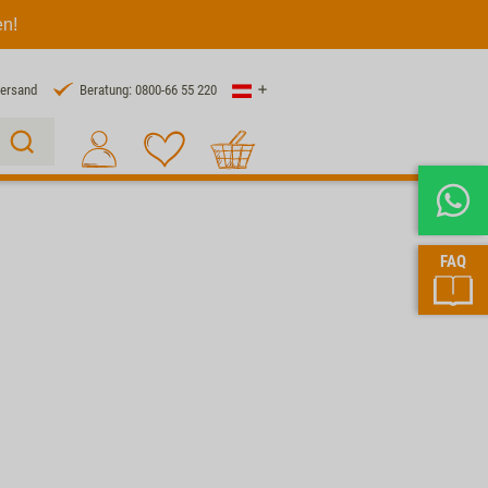
en!
Land
Versand
Beratung: 0800-66 55 220
Warenkorb
Suche 1
FAQ