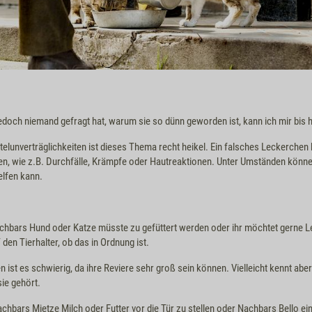
jedoch niemand gefragt hat, warum sie so dünn geworden ist, kann ich mir bis h
ttelunverträglichkeiten ist dieses Thema recht heikel. Ein falsches Leckerche
en, wie z.B. Durchfälle, Krämpfe oder Hautreaktionen. Unter Umständen können
elfen kann.
:
achbars Hund oder Katze müsste zu gefüttert werden oder ihr möchtet gerne 
 den Tierhalter, ob das in Ordnung ist.
en ist es schwierig, da ihre Reviere sehr groß sein können. Vielleicht kennt a
ie gehört.
Nachbars Mietze Milch oder Futter vor die Tür zu stellen oder Nachbars Bello e