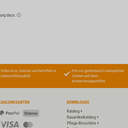
nung dazu. 🙂
Volles Korn, Gemüse und Kartoffeln in
Frei von gentechnisch manipulierten
Lebensmittelqualität
Zutaten und chem.
Konservierungsstoffen
ZAHLUNGSARTEN
DOWNLOADS
Katalog +
PayPal
Klarna
Kauartikelkatalog +
Pflege-Broschüre +
Visa
Master