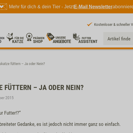
Mehr für dich & dein Tier - Jetzt
E-Mail Newsletter
abonnier
Kostenloser & schneller 
katze füttern – Ja oder Nein?
 FÜTTERN – JA ODER NEIN?
ber 2015
r Futter!?“
rbreiteter Gedanke, es ist jedoch nicht immer ganz so einfach.