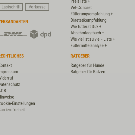
Preisliste +
Card
Lastschrift
Vorkasse
Vet-Concret
Fütterungsempfehlung +
Diaetetikempfehlung
VERSANDARTEN
Wie fütterst Du? +
DHL
DPD
Abnehmtagebuch +
Wie viel ist zu viel - Liste +
Futtermittelanalyse +
RECHTLICHES
RATGEBER
Kontakt
Ratgeber für Hunde
Impressum
Ratgeber für Katzen
Widerruf
Datenschutz
AGB
Hinweise
Cookie-Einstellungen
arrierefreiheit