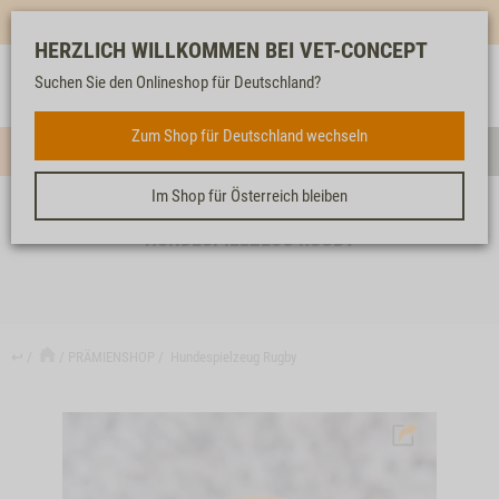
Mehr für dich & dein Tier - Jetzt
E-Mail Newsletter
abonnieren!
HERZLICH WILLKOMMEN BEI VET-CONCEPT
Anmelden
Unser
Merkliste
Warenkorb
Suchen Sie den Onlineshop für Deutschland?
Service
Zum Shop für Deutschland wechseln
Menü
Such
Im Shop für Österreich bleiben
HUNDESPIELZEUG RUGBY
↩
PRÄMIENSHOP
Hundespielzeug Rugby