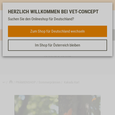
Mehr für dich & dein Tier - Jetzt
E-Mail Newsletter
abonnieren!
HERZLICH WILLKOMMEN BEI VET-CONCEPT
Anmelden
Unser
Merkliste
Warenkorb
Suchen Sie den Onlineshop für Deutschland?
Service
Zum Shop für Deutschland wechseln
Menü
Such
Im Shop für Österreich bleiben
KAKADU KARL
↩
PRÄMIENSHOP
Sommerprämien
Kakadu Karl