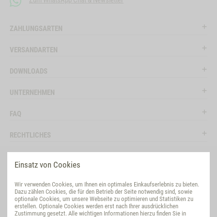
Zum WhatsApp Chat & Newsletter
ZAHLUNGSARTEN
VERSANDARTEN
DOWNLOADS
UNTERNEHMEN
FAQ
RECHTLICHES
RATGEBER
Einsatz von Cookies
SOCIAL MEDIA
Wir verwenden Cookies, um Ihnen ein optimales Einkaufserlebnis zu bieten.
Dazu zählen Cookies, die für den Betrieb der Seite notwendig sind, sowie
BEWERTUNG
optionale Cookies, um unsere Webseite zu optimieren und Statistiken zu
erstellen. Optionale Cookies werden erst nach Ihrer ausdrücklichen
Zustimmung gesetzt. Alle wichtigen Informationen hierzu finden Sie in