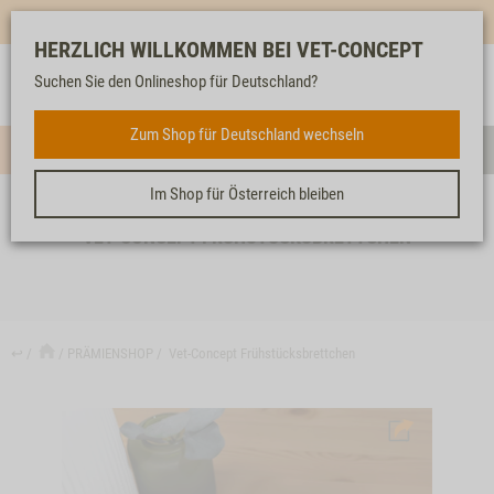
Mehr für dich & dein Tier - Jetzt
E-Mail Newsletter
abonnieren!
HERZLICH WILLKOMMEN BEI VET-CONCEPT
Anmelden
Unser
Merkliste
Warenkorb
Suchen Sie den Onlineshop für Deutschland?
Service
Zum Shop für Deutschland wechseln
Menü
Such
Im Shop für Österreich bleiben
VET-CONCEPT FRÜHSTÜCKSBRETTCHEN
↩
PRÄMIENSHOP
Vet-Concept Frühstücksbrettchen