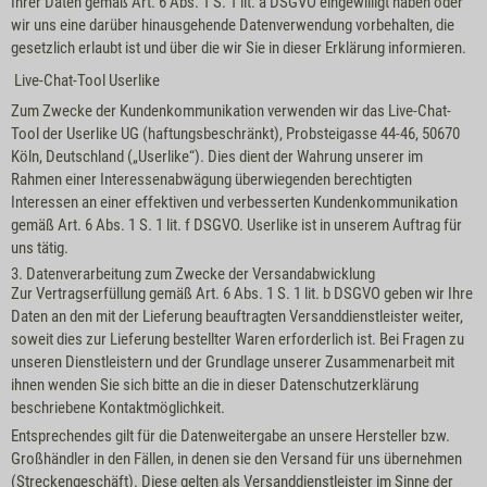
Ihrer Daten gemäß Art. 6 Abs. 1 S. 1 lit. a DSGVO eingewilligt haben oder
wir uns eine darüber hinausgehende Datenverwendung vorbehalten, die
gesetzlich erlaubt ist und über die wir Sie in dieser Erklärung informieren.
Live-Chat-Tool Userlike
Zum Zwecke der Kundenkommunikation verwenden wir das Live-Chat-
Tool der
Userlike UG
(haftungsbeschränkt), Probsteigasse 44-46, 50670
Köln, Deutschland („Userlike“). Dies dient der Wahrung unserer im
Rahmen einer Interessenabwägung überwiegenden berechtigten
Interessen an einer effektiven und verbesserten Kundenkommunikation
gemäß Art. 6 Abs. 1 S. 1 lit. f DSGVO. Userlike ist in unserem Auftrag für
uns tätig.
3. Datenverarbeitung zum Zwecke der Versandabwicklung
Zur Vertragserfüllung gemäß Art. 6 Abs. 1 S. 1 lit. b DSGVO geben wir Ihre
Daten an den mit der Lieferung beauftragten Versanddienstleister weiter,
soweit dies zur Lieferung bestellter Waren erforderlich ist. Bei Fragen zu
unseren Dienstleistern und der Grundlage unserer Zusammenarbeit mit
ihnen wenden Sie sich bitte an die in dieser Datenschutzerklärung
beschriebene Kontaktmöglichkeit.
Entsprechendes gilt für die Datenweitergabe an unsere Hersteller bzw.
Großhändler in den Fällen, in denen sie den Versand für uns übernehmen
(Streckengeschäft). Diese gelten als Versanddienstleister im Sinne der