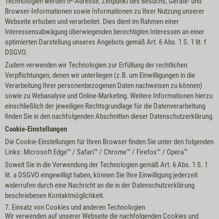
Technologien werden IP-Adresse, Zeitpunkt des Besuchs, Geräte- und
Browser-Informationen sowie Informationen zu Ihrer Nutzung unserer
Webseite erhoben und verarbeitet. Dies dient im Rahmen einer
Interessensabwägung überwiegenden berechtigten Interessen an einer
optimierten Darstellung unseres Angebots gemäß Art. 6 Abs. 1 S. 1 lit. f
DSGVO.
Zudem verwenden wir Technologien zur Erfüllung der rechtlichen
Verpflichtungen, denen wir unterliegen (z.B. um Einwilligungen in die
Verarbeitung Ihrer personenbezogenen Daten nachweisen zu können)
sowie zu Webanalyse und Online-Marketing. Weitere Informationen hierzu
einschließlich der jeweiligen Rechtsgrundlage für die Datenverarbeitung
finden Sie in den nachfolgenden Abschnitten dieser Datenschutzerklärung.
Cookie-Einstellungen
Die Cookie-Einstellungen für Ihren Browser finden Sie unter den folgenden
Links:
Microsoft Edge™
/
Safari™
/
Chrome™
/
Firefox™
/
Opera™
Soweit Sie in die Verwendung der Technologien gemäß Art. 6 Abs. 1 S. 1
lit. a DSGVO eingewilligt haben, können Sie Ihre Einwilligung jederzeit
widerrufen durch eine Nachricht an die in der Datenschutzerklärung
beschriebenen Kontaktmöglichkeit.
7. Einsatz von Cookies und anderen Technologien
Wir verwenden auf unserer Webseite die nachfolgenden Cookies und