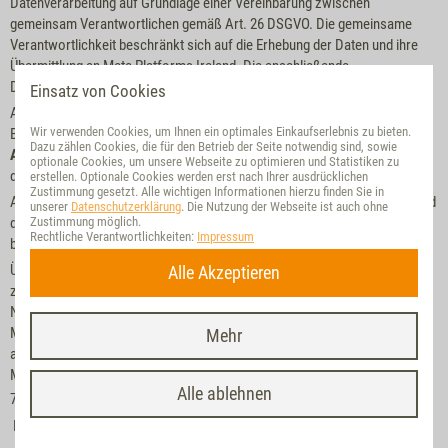
Datenverarbeitung auf Grundlage einer Vereinbarung zwischen
gemeinsam Verantwortlichen gemäß Art. 26 DSGVO. Die gemeinsame
Verantwortlichkeit beschränkt sich auf die Erhebung der Daten und ihre
Übermittlung an Meta Platforms Ireland. Die anschließende
Datenverarbeitung durch Meta Platforms Ireland ist hiervon nicht erfasst.
Einsatz von Cookies
Auf Grundlage der über Meta Pixel erstellten Statistiken über
Wir verwenden Cookies, um Ihnen ein optimales Einkaufserlebnis zu bieten.
Besucheraktivitäten auf unserer Webseite betreiben wir über
Custom
Dazu zählen Cookies, die für den Betrieb der Seite notwendig sind, sowie
Audiences
gruppenbasierte Werbung auf Facebook (by Meta), indem wir
optionale Cookies, um unsere Webseite zu optimieren und Statistiken zu
die Merkmale der jeweiligen Zielgruppe bestimmen.
erstellen. Optionale Cookies werden erst nach Ihrer ausdrücklichen
Zustimmung gesetzt. Alle wichtigen Informationen hierzu finden Sie in
Auf Grundlage der vom Meta Pixel gesetzten pseudonymen Cookie-ID und
unserer
Datenschutzerklärung
. Die Nutzung der Webseite ist auch ohne
der erhobenen Daten über Ihr Nutzungsverhaltens auf unserer Webseite
Zustimmung möglich.
Rechtliche Verantwortlichkeiten:
Impressum
betreiben wir über Custom Audiences personalisierte Werbung.
Über
Conversions
(über Meta Pixel oder Conversations API) messen wir
Alle Akzeptieren
zur Webanalyse und Ereignisverfolgung Ihr nachfolgendes
Nutzungsverhalten, wenn Sie über eine Werbeanzeige von Meta Ads
Manager auf unsere Website gelangt sind. Die Datenverarbeitung erfolgt
Mehr
auf Grundlage einer Vereinbarung über die Auftragsverarbeitung durch
Meta Platforms Ireland.
7.4 Sonstige Anbieter von Webanalyse- und Online-Marketing-Diensten
Einsatz von Dymatrix zur Webanalyse