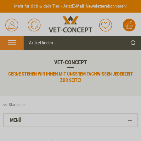
Mehr für dich & dein Tier - Jetzt
E-Mail Newsletter
abonnieren!
Anmelden
Unser
Merkliste
Warenkorb
Service
Menü
Such
VET-CONCEPT
GERNE STEHEN WIR IHNEN MIT UNSEREM FACHWISSEN
JEDERZEIT
ZUR SEITE!
<< Startseite
MENÜ