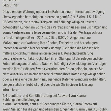
Ostallee 2-5
54290 Trier
Dies dient der Wahrung unserer im Rahmen einer Interessensabwägung
überwiegenden berechtigten Interessen gemäß Art. 6 Abs. 1 S. 1 lit. f
DSGVO daran, die Kreditwürdigkeit und Zahlungswilligkeit unserer
potentiellen Kunden im Vorfeld des Vertragsschlusses einzuschätzen und
somit Kaufpreisausfälle zu vermeiden, und ist für den Vertragsschluss
erforderlich gemäß Art. 22 Abs. 2 lit. a DSGVO. Angemessene
Maßnahmen zur Wahrung Ihrer Rechte, Freiheiten und berechtigten
Interessen werden hierbei berücksichtigt. Sie haben die Möglichkeit,
mittels Kontaktaufnahme an die in dieser Datenschutzerklärung
beschriebene Kontaktmöglichkeit ihren Standpunkt darzulegen und die
Entscheidung anzufechten. Nach vollständiger Abwicklung des Vertrages
werden Ihre für diesen Zweck verarbeiteten Daten gelöscht, sofern Sie
nicht ausdrücklich in eine weitere Nutzung Ihrer Daten eingewilligt haben
oder wir uns eine darüber hinausgehende Datenverwendung vorbehalten,
die gesetzlich erlaubt ist und über die wir Sie in dieser Erklärung
informieren.
4.4 Identitäts- und Bonitätsprüfung bei Auswahl von Klarna
Zahlungsdienstleistungen
Klarna Lastschrift, Kauf auf Rechnung via Klarna, Klarna Ratenkauf
Wenn Sie sich für die Zahlungsdienstleistungen der Klarna Bank AB (publ),