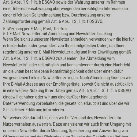
Art. 6 Abs. 1 S. 1 lit. b DSGVO sowie der Wahrung unserer im Rahmen
einer Interessensabwägung überwiegenden berechtigten Interessen an
einer effektiven Geltendmachung bzw. Durchsetzung unserer
Zahlungsforderung gemäß Art. 6 Abs. 1 S. 1 lit. f DSGVO.
5. Werbung per E-Mail, Post, Telefon
5.1 E-Mail-Newsletter mit Anmeldung und Newsletter-Tracking
Wenn Sie sich zu unserem Newsletter anmelden, verwenden wir die hierfür
erforderlichen oder gesondert von Ihnen mitgeteilten Daten, um Ihnen
regelmäßig unseren E-Mail-Newsletter aufgrund Ihrer Einwilligung gemäß
Art. 6 Abs. 1 S. 1 lit. a DSGVO zuzusenden. Die Abmeldung vom
Newsletter ist jederzeit möglich und kann entweder durch eine Nachricht
an die unten beschriebene Kontaktmöglichkeit oder über einen dafür
vorgesehenen Link im Newsletter erfolgen. Nach Abmeldung löschen wir
Ihre E-Mail-Adresse aus der Empfängerliste, soweit Sie nicht ausdrücklich
in eine weitere Nutzung Ihrer Daten gemäß Art. 6 Abs. 1 S. 1 lit. a DSGVO
eingewilligt haben oder wir uns eine darüber hinausgehende
Datenverwendung vorbehalten, die gesetzlich erlaubt ist und über die wir
Sie in dieser Erklärung informieren.
Wir weisen Sie darauf hin, dass wir bei Versand des Newsletters Ihr
Nutzerverhalten auswerten. Dazu analysieren wir auch Ihren Umgang mit
unserem Newsletter durch Messung, Speicherung und Auswertung von