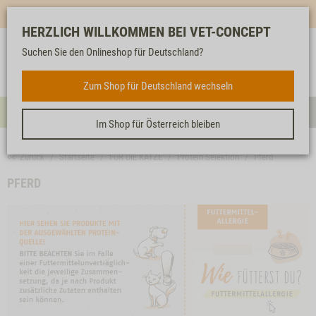
Mehr für dich & dein Tier - Jetzt
E-Mail Newsletter
abonnieren!
HERZLICH WILLKOMMEN BEI VET-CONCEPT
Suchen Sie den Onlineshop für Deutschland?
Anmelden
Unser
Merkliste
Warenkorb
Service
FÜR DIE KATZE
Zum Shop für Deutschland wechseln
Menü
Such
Im Shop für Österreich bleiben
<< Zurück
Startseite
FÜR DIE KATZE
Protein Selektion
Pferd
PFERD