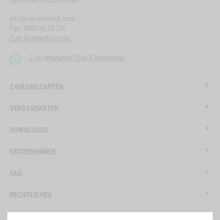
info@vet-concept.com
Fax: 0800 66 55 230
Zum Kontaktformular
Zum WhatsApp Chat & Newsletter
ZAHLUNGSARTEN
VERSANDARTEN
DOWNLOADS
UNTERNEHMEN
FAQ
RECHTLICHES
RATGEBER