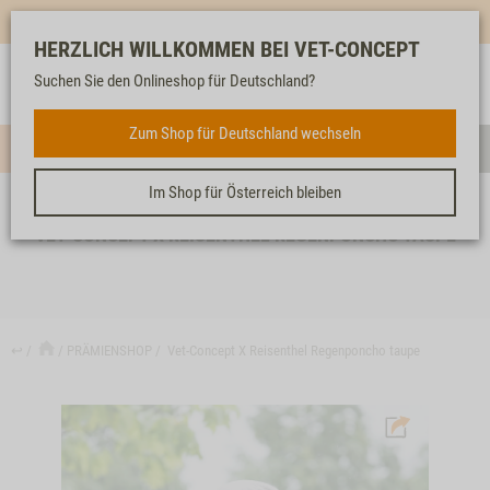
Mehr für dich & dein Tier - Jetzt
E-Mail Newsletter
abonnieren!
HERZLICH WILLKOMMEN BEI VET-CONCEPT
Anmelden
Unser
Merkliste
Warenkorb
Suchen Sie den Onlineshop für Deutschland?
Service
Zum Shop für Deutschland wechseln
Menü
Such
Im Shop für Österreich bleiben
VET-CONCEPT X REISENTHEL REGENPONCHO TAUPE
↩
PRÄMIENSHOP
Vet-Concept X Reisenthel Regenponcho taupe