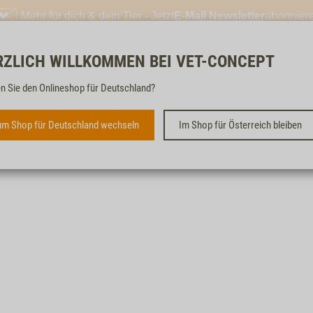
Mehr für dich & dein Tier - Jetzt
E-Mail Newsletter
abonnier
RZLICH WILLKOMMEN BEI VET-CONCEPT
Kostenloser & schneller 
n Sie den Onlineshop für Deutschland?
m Shop für Deutschland wechseln
Im Shop für Österreich bleiben
Kaufprämien