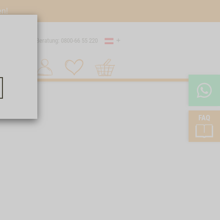
en!
Land
Versand
Beratung: 0800-66 55 220
Warenkorb
Suche 1
FAQ