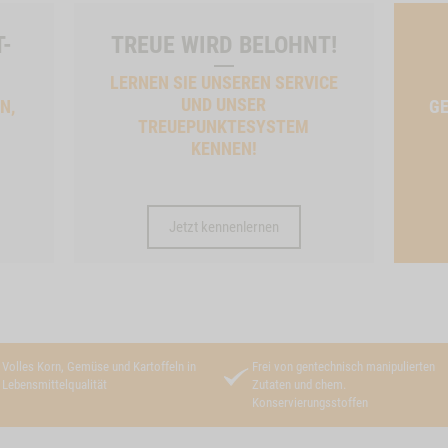
T-
TREUE WIRD BELOHNT!
LERNEN SIE UNSEREN SERVICE
UND UNSER
N,
GE
TREUEPUNKTESYSTEM
KENNEN!
Jetzt kennenlernen
Volles Korn, Gemüse und Kartoffeln in
Frei von gentechnisch manipulierten
Lebensmittelqualität
Zutaten und chem.
Konservierungsstoffen