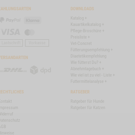
ZAHLUNGSARTEN
DOWNLOADS
Katalog +
PayPal
Klarna
Kauartikelkatalog +
Pflege-Broschüre +
Visa
Master
Preisliste +
Card
Lastschrift
Vorkasse
Vet-Concret
Fütterungsempfehlung +
Diaetetikempfehlung
VERSANDARTEN
Wie fütterst Du? +
DHL
DPD
Abnehmtagebuch +
Wie viel ist zu viel - Liste +
Futtermittelanalyse +
RECHTLICHES
RATGEBER
Kontakt
Ratgeber für Hunde
Impressum
Ratgeber für Katzen
Widerruf
Datenschutz
AGB
Hinweise