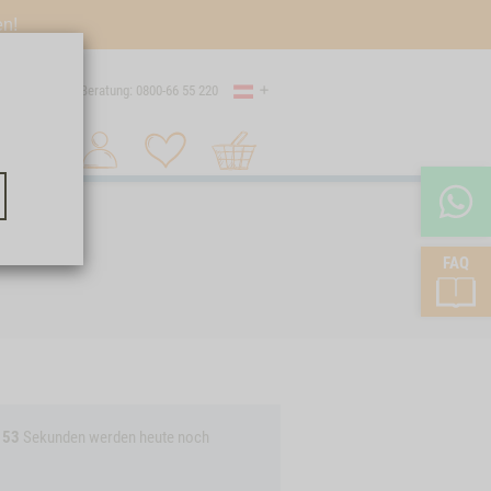
en!
Land
Versand
Beratung: 0800-66 55 220
Warenkorb
Suche 1
FAQ
53
Sekunden
werden heute noch