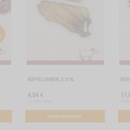
-1
Zum
Zum
Produkt
Produkt
L
BÜFFELOHREN, 3 STK.
BÜF
4,54
€
17,
(
1,51 EUR / 1 Stück
)
(
35,68 
ATION SNACK-BUNDLE-HUND BÜFFEL
ACTIVATION BUEFFELOHREN,
IN DEN WARENKORB