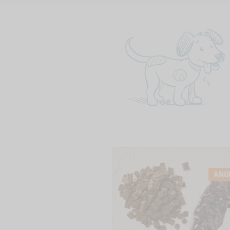
-1
WISHLIST
PRODUCTSLIDER
ANG
BESTSELLER
M120018
-1
SENSITIVE DIET