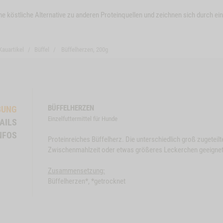
ine köstliche Alternative zu anderen Proteinquellen und zeichnen sich durch ei
Kauartikel
Büffel
Büffelherzen, 200g
BÜFFELHERZEN
BUNG
Einzelfuttermittel für Hunde
AILS
Close
Close
NFOS
Proteinreiches Büffelherz. Die unterschiedlich groß zugeteil
Button
Button
KT
BÜFFELOHREN, 3
ZUM PRODUKT
BÜF
Zwischenmahlzeit oder etwas größeres Leckerchen geeignet
Modal
STK.
Modal
DÖR
ProductSlider
ProductSli
Zusammensetzung:
Snack-
Bueffelohr
Büffelherzen*, *getrocknet
lieferbar
Bundle-
3
Hund
Stk.
BÜFFEL
WIDGET SNACK-BUNDLE-HUND BÜFFEL NO VARIANT
WIDGET BUEFFELOHRE
B
IN DEN WARENKORB