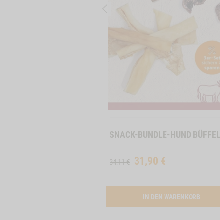
LUEGEL -2
ACTIVATION BUTTON HUNDEMENUE SENSITIVE DIET HIRSCH 
DEN WARENKORB
Zum
Produkt
SNACK-BUNDLE-HUND BÜFFE
31,90
€
34,11 €
ACTIV
IN DEN WARENKORB