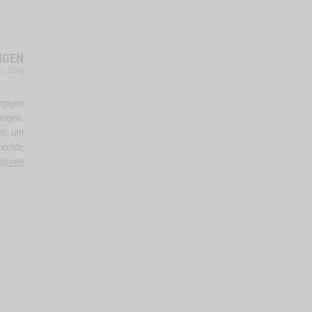
NGEN
n, 200g
ngigen
ungen.
en, um
 echte
tionen