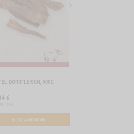
6,86
€
(
34,30 EUR / 1 kg
)
IN DEN WAREN
FEL-DÖRRFLEISCH, 500G
84
€
EUR / 1 kg
)
 3 STK.
ACTIVATION BUEFFEL-DOERRFLEISCH, 500G
IN DEN WARENKORB