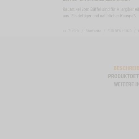
Kauartikel vom Büffel sind für Allergiker e
aus. Ein deftiger und natürlicher Kauspaß.
<< Zurück
Startseite
FÜR DEN HUND
BESCHREI
PRODUKTDET
Close
WEITERE I
Button
ZUM PRODUKT
SNACK-BUNDLE-
ZUM PRODU
Modal
HUND BÜFFEL
ProductSlider
Hundemenue
ie die Größe:
lieferbar
Sensitive
Diet
Hirsch
L -2
WIDGET HUNDEMENUE SENSITIVE DIET HIRSCH -1
IN DEN WARENKORB
IN DEN WARENKOR