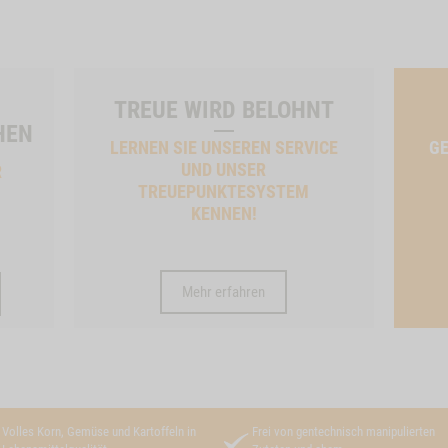
TREUE WIRD BELOHNT
HEN
LERNEN SIE UNSEREN SERVICE
GE
UND UNSER
R
TREUEPUNKTESYSTEM
KENNEN!
Mehr erfahren
Volles Korn, Gemüse und Kartoffeln in
Frei von gentechnisch manipulierten