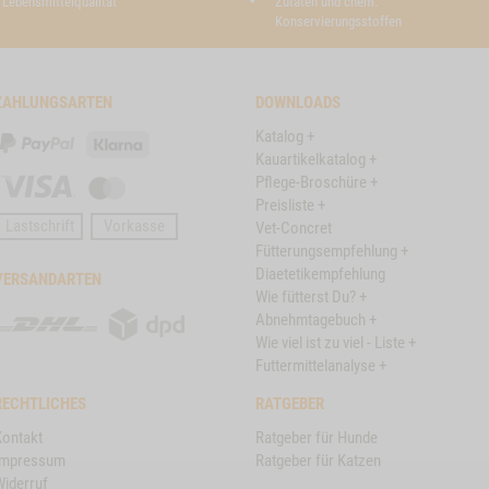
Lebensmittelqualität
Zutaten und chem.
Konservierungsstoffen
ZAHLUNGSARTEN
DOWNLOADS
Katalog +
PayPal
Klarna
Kauartikelkatalog +
Pflege-Broschüre +
Visa
Master
Preisliste +
Card
Lastschrift
Vorkasse
Vet-Concret
Fütterungsempfehlung +
Diaetetikempfehlung
VERSANDARTEN
Wie fütterst Du? +
DHL
DPD
Abnehmtagebuch +
Wie viel ist zu viel - Liste +
Futtermittelanalyse +
RECHTLICHES
RATGEBER
Kontakt
Ratgeber für Hunde
Impressum
Ratgeber für Katzen
Widerruf