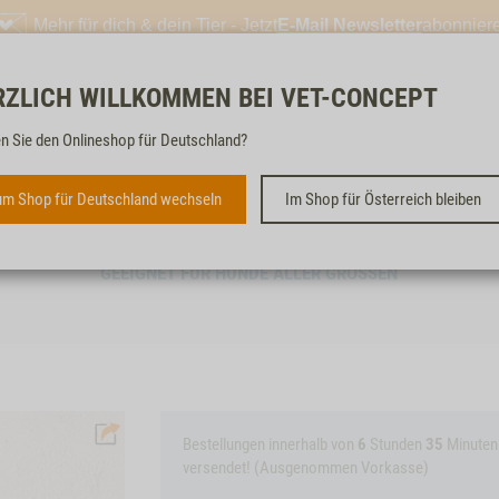
Mehr für dich & dein Tier - Jetzt
E-Mail Newsletter
abonnier
RZLICH WILLKOMMEN BEI VET-CONCEPT
Kostenloser & schneller 
n Sie den Onlineshop für Deutschland?
m Shop für Deutschland wechseln
Im Shop für Österreich bleiben
BÜFFELHERZEN, 200G
GEEIGNET FÜR HUNDE ALLER GRÖSSEN
Bestellungen innerhalb von
6
Stunden
35
Minuten
versendet! (Ausgenommen Vorkasse)