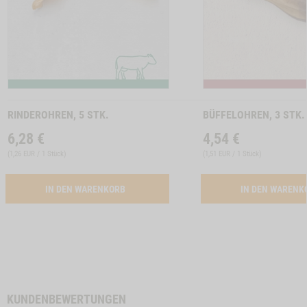
Zum
Zum
Produkt
Produkt
RINDEROHREN, 5 STK.
BÜFFELOHREN, 3 STK.
6,28
€
4,54
€
(
1,26 EUR / 1 Stück
)
(
1,51 EUR / 1 Stück
)
ACTIVATION RINDEROHREN, 5 STK.
IN DEN WARENKORB
IN DEN WAREN
KUNDENBEWERTUNGEN