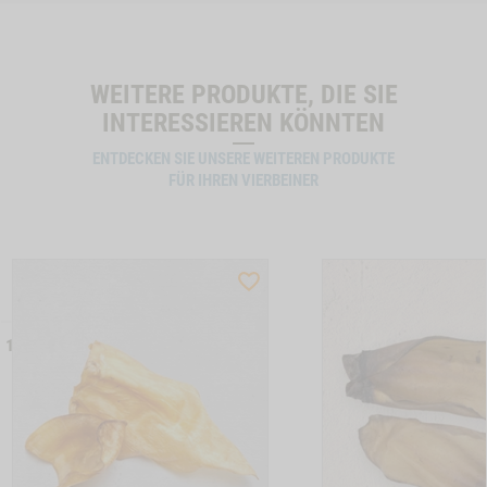
WEITERE PRODUKTE, DIE SIE
INTERESSIEREN KÖNNTEN
ENTDECKEN SIE UNSERE WEITEREN PRODUKTE
FÜR IHREN VIERBEINER
ST
WISHLIST
CTSLIDER
PRODUCTSLIDER
LLER
BESTSELLER
 17
6039
ON KAUKNOCHEN, 4 STK. A 12 CM, 2 STK. A 17 CM -1