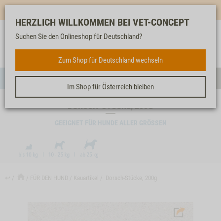
Mehr für dich & dein Tier - Jetzt
E-Mail Newsletter
abonnieren!
HERZLICH WILLKOMMEN BEI VET-CONCEPT
Suchen Sie den Onlineshop für Deutschland?
Anmelden
Unser
Merkliste
Warenkorb
Service
FÜR DEN HUND
Zum Shop für Deutschland wechseln
Menü
Such
Im Shop für Österreich bleiben
DORSCH-STÜCKE, 200G
GEEIGNET FÜR HUNDE ALLER GRÖSSEN
↩
FÜR DEN HUND
Kauartikel
Dorsch-Stücke, 200g