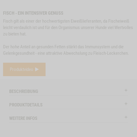
6043
FISCH - EIN INTENSIVER GENUSS
Fisch gilt als einer der hochwertigsten Eiweißlieferanten, da Fischeiweiß
leicht verdaulich ist und für den Organismus unserer Hunde viel Wertvolles
zu bieten hat.
Der hohe Anteil an gesunden Fetten stärkt das Immunsystem und die
Gelenkgesundheit - eine attraktive Abwechslung zu Fleisch-Leckerchen.
e
Close
Produktvideo
on
Button
RINDEROHREN, 5
ZUM PRODUKT
BÜFFELOHREN, 3
Z
l
STK.
Modal
STK.
ctSlider
ProductSlider
BESCHREIBUNG
nochen,
Rinderohren,
lieferbar
lieferba
5
PRODUKTDETAILS
Stk.
HEN, 4 STK. A 12 CM, 2 STK. A 17 CM -1
WEITERE INFOS
WIDGET RINDEROHREN, 5 STK. NO VARIANT
IN DEN WARENKORB
IN DE