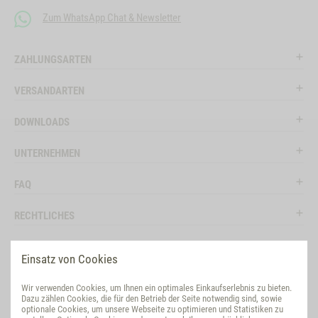
Zum WhatsApp Chat & Newsletter
ZAHLUNGSARTEN
VERSANDARTEN
DOWNLOADS
UNTERNEHMEN
FAQ
RECHTLICHES
RATGEBER
Einsatz von Cookies
SOCIAL MEDIA
Wir verwenden Cookies, um Ihnen ein optimales Einkaufserlebnis zu bieten.
Dazu zählen Cookies, die für den Betrieb der Seite notwendig sind, sowie
BEWERTUNG
optionale Cookies, um unsere Webseite zu optimieren und Statistiken zu