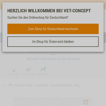
Mehr für dich & dein Tier - Jetzt
E-Mail Newsletter
abonnieren!
HERZLICH WILLKOMMEN BEI VET-CONCEPT
Suchen Sie den Onlineshop für Deutschland?
Anmelden
Unser
Merkliste
Warenkorb
Service
FÜR DEN HUND
Zum Shop für Deutschland wechseln
Menü
Such
Im Shop für Österreich bleiben
ENTE-MAIS-KRÄCKER, 200G
GEEIGNET FÜR HUNDE ALLER GRÖSSEN
↩
FÜR DEN HUND
Kauartikel
Ente-Mais-Kräcker, 200g