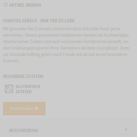
WISHLIST
ARTIKEL MERKEN
6383
FEINSTES GEBÄCK - DEM TIER ZU LIEBE
Mit gesunden Vet-Concept-Leckerchen lässt sich jeder Hund gerne
verwöhnen. Unsere gebackenen Knabbereien werden mit hochwertigen,
vitaminreichen Zutaten und nach schonenden Verfahren hergestellt, um
das Ernährungsprogramm Ihres Vierbeiners bestens zu ergänzen. Denn
zur Gesunderhaltung gehört auch Freude und ab und an ein besonderer
Schmatz.
BESONDERE ZUTATEN:
e
Close
Produktvideo
on
Button
RINDEROHREN, 5
ZUM PRODUKT
BÜFFELOHREN, 3
Z
l
STK.
Modal
STK.
ctSlider
ProductSlider
BESCHREIBUNG
nochen,
Rinderohren,