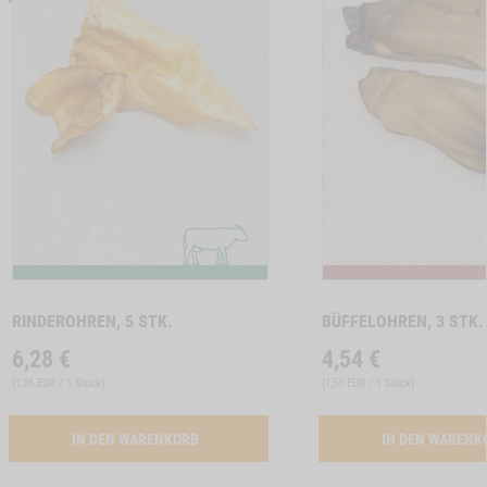
6039
ON KAUKNOCHEN, 4 STK. A 12 CM, 2 STK. A 17 CM -1
Zum
Zum
Produkt
Produkt
RINDEROHREN, 5 STK.
BÜFFELOHREN, 3 STK.
6,28
€
4,54
€
(
1,26 EUR / 1 Stück
)
(
1,51 EUR / 1 Stück
)
ACTIVATION RINDEROHREN, 5 STK.
IN DEN WARENKORB
IN DEN WAREN