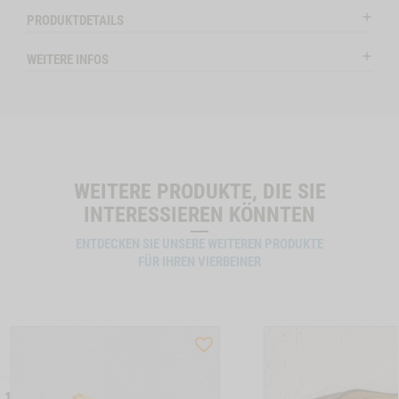
lieferbar
lieferba
5
PRODUKTDETAILS
Stk.
HEN, 4 STK. A 12 CM, 2 STK. A 17 CM -1
WEITERE INFOS
WIDGET RINDEROHREN, 5 STK. NO VARIANT
IN DEN WARENKORB
IN DE
WEITERE PRODUKTE, DIE SIE
INTERESSIEREN KÖNNTEN
ENTDECKEN SIE UNSERE WEITEREN PRODUKTE
FÜR IHREN VIERBEINER
ST
WISHLIST
CTSLIDER
PRODUCTSLIDER
LLER
BESTSELLER
 17