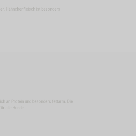
er. Hähnchenfleisch ist besonders
Close
ich an Protein und besonders fettarm. Die
Button
FELOHREN, 3
ZUM PRODUKT
PANSEN-
für alle Hunde.
.
Modal
FRIKADELLEN, 3
STK.
der
ProductSlider
n,
Bueffelohren,
lieferbar
lieferbar
3