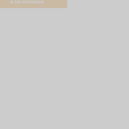
5 STK.
ACTIVATION BUEFFELOHREN, 3 STK.
IN DEN WARENKORB