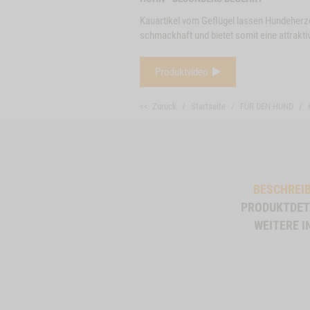
Kauartikel vom Geflügel lassen Hundeherz
schmackhaft und bietet somit eine attrakt
Produktvideo
<< Zurück
Startseite
FÜR DEN HUND
BESCHREI
PRODUKTDET
Close
WEITERE I
Button
REN
ZUM PRODUKT
SNACK-BUNDLE-
ZUM PRODU
Modal
HUND HUHN
ProductSlider
Kaninchenohren
lieferbar
lieferbar
mit