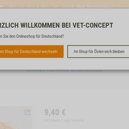
Mehr für dich & dein Tier - Jetzt
E-Mail Newsletter
abonnier
RZLICH WILLKOMMEN BEI VET-CONCEPT
Kostenloser & schneller 
n Sie den Onlineshop für Deutschland?
m Shop für Deutschland wechseln
Im Shop für Österreich bleiben
HÄHNCHENBRUST, 200G
GEEIGNET FÜR HUNDE ALLER GRÖSSEN
9,40
€
inkl. MwSt. / zzgl.
Versand