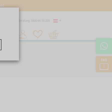
en!
Land
Versand
Beratung: 0800-66 55 220
Warenkorb
Suche 1
FAQ