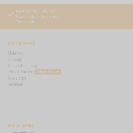
Keine Geruchs-, Farb- oder
Geschmacksstoffe und ohne
Tierversuche
UNTERNEHMEN
Mein Vet-
Concept
Geschäftsleitung
Jobs & Karriere
Offene Stellen
Newsletter
beziehen
SOCIAL MEDIA