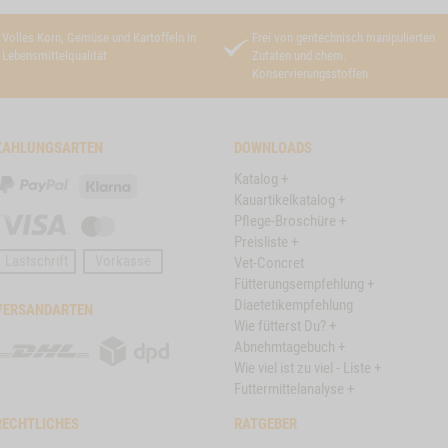
Volles Korn, Gemüse und Kartoffeln in
Frei von gentechnisch manipulierten
Lebensmittelqualität
Zutaten und chem.
Konservierungsstoffen
ZAHLUNGSARTEN
DOWNLOADS
Katalog +
PayPal
Klarna
Kauartikelkatalog +
Pflege-Broschüre +
Visa
Master
Preisliste +
Card
Lastschrift
Vorkasse
Vet-Concret
Fütterungsempfehlung +
Diaetetikempfehlung
VERSANDARTEN
Wie fütterst Du? +
DHL
DPD
Abnehmtagebuch +
Wie viel ist zu viel - Liste +
Futtermittelanalyse +
RECHTLICHES
RATGEBER