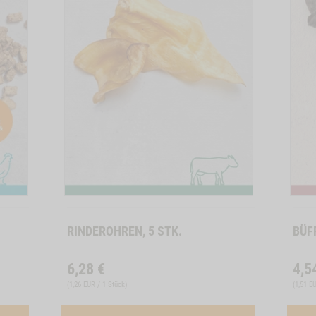
Zum
Zum
Produkt
Produkt
RINDEROHREN, 5 STK.
BÜF
6,28
€
4,5
(
1,26 EUR / 1 Stück
)
(
1,51 E