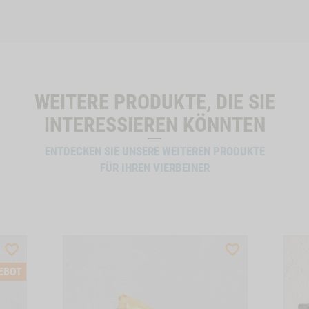
Hund
Stk.
HUHN
T -1
WIDGET SNACK-BUNDLE-HUND HUHN NO VARIANT
WIDGET RINDEROHREN
B
IN DEN WARENKORB
WEITERE PRODUKTE, DIE SIE
INTERESSIEREN KÖNNTEN
ENTDECKEN SIE UNSERE WEITEREN PRODUKTE
FÜR IHREN VIERBEINER
WISHLIST
WISHLIST
PRODUCTSLIDER
PRODUCTSLIDER
EBOT
BESTSELLER
BESTSELLER
6636
6039