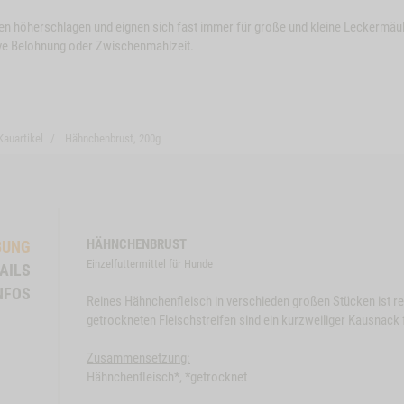
en höherschlagen und eignen sich fast immer für große und kleine Leckermäul
ive Belohnung oder Zwischenmahlzeit.
Kauartikel
Hähnchenbrust, 200g
HÄHNCHENBRUST
BUNG
Einzelfuttermittel für Hunde
AILS
Close
Close
NFOS
Reines Hähnchenfleisch in verschieden großen Stücken ist re
Button
Button
KT
RINDEROHREN, 5
ZUM PRODUKT
BÜF
getrockneten Fleischstreifen sind ein kurzweiliger Kausnack 
Modal
STK.
Modal
STK
ProductSlider
ProductSli
Zusammensetzung:
Snack-
Rinderohre
Hähnchenfleisch*, *getrocknet
lieferbar
Bundle-
5