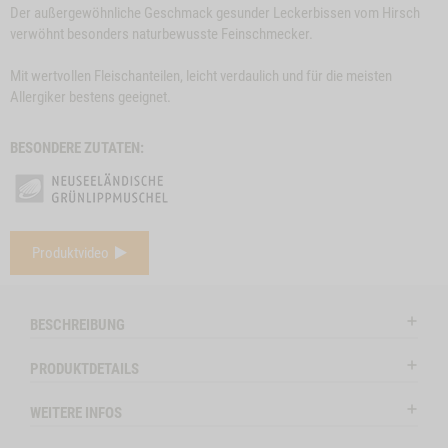
Der außergewöhnliche Geschmack gesunder Leckerbissen vom Hirsch
verwöhnt besonders naturbewusste Feinschmecker.
Mit wertvollen Fleischanteilen, leicht verdaulich und für die meisten
Allergiker bestens geeignet.
BESONDERE ZUTATEN:
e
Close
Produktvideo
on
Button
SNACK-BUNDLE-
ZUM PRODUKT
RINDEROHREN, 5
Z
l
HUND HIRSCH
Modal
STK.
ctSlider
ProductSlider
BESCHREIBUNG
nchenohren
Snack-
lieferbar
lieferba
Bundle-
PRODUKTDETAILS
Hund
HIRSCH
WEITERE INFOS
ENOHREN MIT FELL, 150G NO VARIANT -1
WIDGET SNACK-BUNDLE-HUND HIRSCH NO VARIANT
IN DEN WARENKORB
IN DE