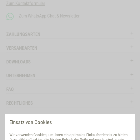
Zum Kontaktformular
Zum WhatsApp Chat & Newsletter
ZAHLUNGSARTEN
VERSANDARTEN
DOWNLOADS
UNTERNEHMEN
FAQ
RECHTLICHES
RATGEBER
Einsatz von Cookies
SOCIAL MEDIA
Wir verwenden Cookies, um Ihnen ein optimales Einkaufserlebnis zu bieten.
Dazu zählen Cookies, die für den Betrieb der Seite notwendig sind, sowie