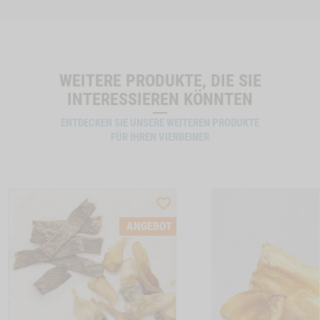
WEITERE PRODUKTE, DIE SIE
INTERESSIEREN KÖNNTEN
ENTDECKEN SIE UNSERE WEITEREN PRODUKTE
FÜR IHREN VIERBEINER
ST
WISHLIST
CTSLIDER
PRODUCTSLIDER
ANGEBOT
LLER
BESTSELLER
6634