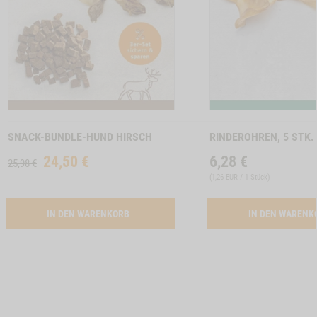
INCHENOHREN MIT FELL, 150G -1
Zum
Zum
Produkt
Produkt
SNACK-BUNDLE-HUND HIRSCH
RINDEROHREN, 5 STK.
24,50
€
6,28
€
25,98 €
(
1,26 EUR / 1 Stück
)
ACTIVATION SNACK-BUNDLE-HUND HIRSCH
IN DEN WARENKORB
IN DEN WAREN