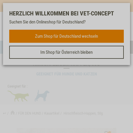
Mehr für dich & dein Tier - Jetzt
E-Mail Newsletter
abonnieren!
HERZLICH WILLKOMMEN BEI VET-CONCEPT
Suchen Sie den Onlineshop für Deutschland?
Anmelden
Unser
Merkliste
Warenkorb
Service
FÜR DEN HUND
Zum Shop für Deutschland wechseln
Menü
Such
Im Shop für Österreich bleiben
HIRSCHFLEISCH-HAPPEN, 50G
GEEIGNET FÜR HUNDE UND KATZEN
Geeignet für :
↩
FÜR DEN HUND
Kauartikel
Hirschfleisch-Happen, 50g