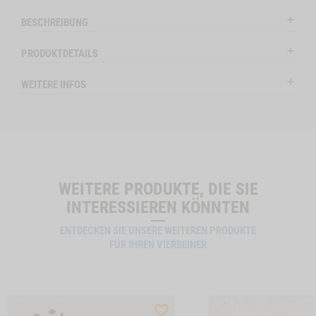
l
HUND LAMM
Modal
STK.
ctSlider
ProductSlider
BESCHREIBUNG
nchenohren
Snack-
lieferbar
lieferba
Bundle-
PRODUKTDETAILS
Hund
LAMM
WEITERE INFOS
ENOHREN MIT FELL, 150G NO VARIANT -1
WIDGET SNACK-BUNDLE-HUND LAMM NO VARIANT
IN DEN WARENKORB
IN DE
WEITERE PRODUKTE, DIE SIE
INTERESSIEREN KÖNNTEN
ENTDECKEN SIE UNSERE WEITEREN PRODUKTE
FÜR IHREN VIERBEINER
ST
WISHLIST