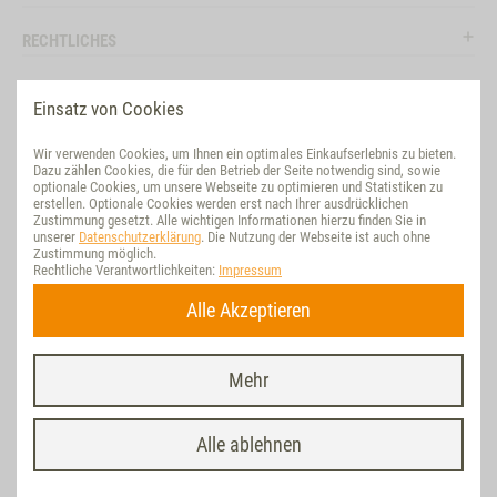
RECHTLICHES
RATGEBER
Einsatz von Cookies
SOCIAL MEDIA
Wir verwenden Cookies, um Ihnen ein optimales Einkaufserlebnis zu bieten.
Dazu zählen Cookies, die für den Betrieb der Seite notwendig sind, sowie
BEWERTUNG
optionale Cookies, um unsere Webseite zu optimieren und Statistiken zu
erstellen. Optionale Cookies werden erst nach Ihrer ausdrücklichen
Zustimmung gesetzt. Alle wichtigen Informationen hierzu finden Sie in
VET-CONCEPT INTERNATIONAL
unserer
Datenschutzerklärung
. Die Nutzung der Webseite ist auch ohne
Zustimmung möglich.
Rechtliche Verantwortlichkeiten:
Impressum
NACHHALTIG
Alle Akzeptieren
VERTRAG WIDERRUFEN
Mehr
Letzte Aktualisierung am 09.08.2026 um 17:46 | * Alle Preise inkl. ges.
MwSt./ zzgl.
Versand
| © Vet Concept, realisiert mit dem D&G-Internet-
Shop powered by WEBSALE AG Shoplösung