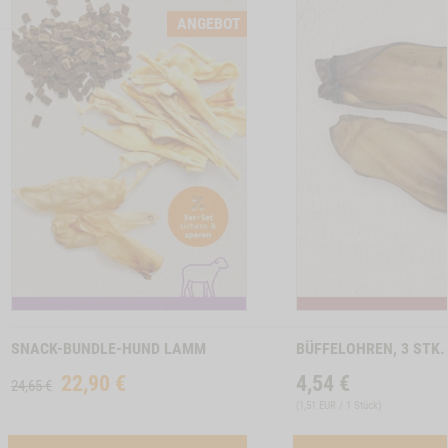
CTSLIDER
PRODUCTSLIDER
ANGEBOT
LLER
BESTSELLER
6630
INCHENOHREN MIT FELL, 150G -1
Zum
Zum
Produkt
Produkt
SNACK-BUNDLE-HUND LAMM
BÜFFELOHREN, 3 STK.
22,90
€
4,54
€
24,65 €
(
1,51 EUR / 1 Stück
)