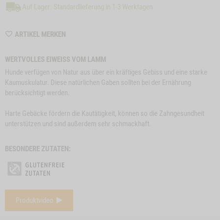
Auf Lager: Standardlieferung in 1-3 Werktagen
WISHLIST
ARTIKEL MERKEN
M6355
WERTVOLLES EIWEISS VOM LAMM
Hunde verfügen von Natur aus über ein kräftiges Gebiss und eine starke
Kaumuskulatur. Diese natürlichen Gaben sollten bei der Ernährung
berücksichtigt werden.
Harte Gebäcke fördern die Kautätigkeit, können so die Zahngesundheit
unterstützen und sind außerdem sehr schmackhaft.
BESONDERE ZUTATEN:
e
Close
Produktvideo
on
Button
SNACK-BUNDLE-
ZUM PRODUKT
BÜFFELOHREN, 3
Z