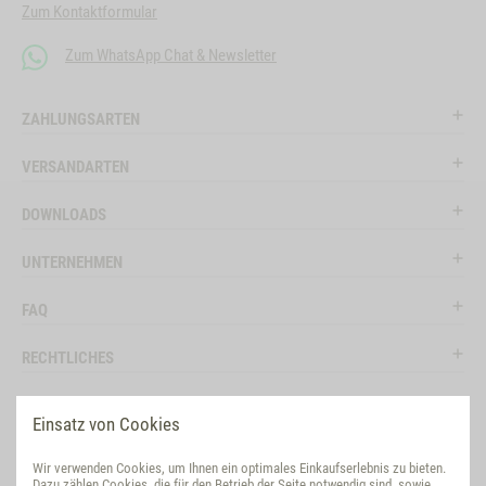
Zum Kontaktformular
Zum WhatsApp Chat & Newsletter
ZAHLUNGSARTEN
VERSANDARTEN
DOWNLOADS
UNTERNEHMEN
FAQ
RECHTLICHES
RATGEBER
Einsatz von Cookies
SOCIAL MEDIA
Wir verwenden Cookies, um Ihnen ein optimales Einkaufserlebnis zu bieten.
Dazu zählen Cookies, die für den Betrieb der Seite notwendig sind, sowie