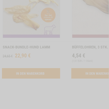
INCHENOHREN MIT FELL, 150G -1
Zum
Zum
Produkt
Produkt
SNACK-BUNDLE-HUND LAMM
BÜFFELOHREN, 3 STK.
22,90
€
4,54
€
24,65 €
(
1,51 EUR / 1 Stück
)
ACTIVATION SNACK-BUNDLE-HUND LAMM
IN DEN WARENKORB
IN DEN WAREN