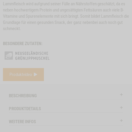
Lammfleisch wird aufgrund seiner Fülle an Nährstoffen geschätzt, da es
neben hochwertigem Protein und ungesättigten Fettsäuren auch viele B-
Vitamine und Spurenelemente mit sich bringt. Somit bildet Lammfleisch die
Grundlage für einen gesunden Snack, der ganz nebenbei auch noch gut
schmeckt.
BESONDERE ZUTATEN:
e
Close
Produktvideo
on
Button
SNACK-BUNDLE-
ZUM PRODUKT
BÜFFELOHREN, 3
Z
l
HUND LAMM
Modal
STK.
ctSlider
ProductSlider
BESCHREIBUNG
nchenohren
Snack-
lieferbar
lieferba
Bundle-
PRODUKTDETAILS
Hund
LAMM
WEITERE INFOS
ENOHREN MIT FELL, 150G NO VARIANT -1
WIDGET SNACK-BUNDLE-HUND LAMM NO VARIANT
IN DEN WARENKORB
IN DE