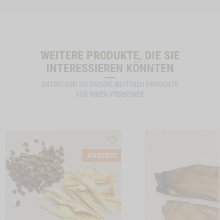
WEITERE PRODUKTE, DIE SIE
INTERESSIEREN KÖNNTEN
ENTDECKEN SIE UNSERE WEITEREN PRODUKTE
FÜR IHREN VIERBEINER
ST
WISHLIST
CTSLIDER
PRODUCTSLIDER
ANGEBOT
LLER
BESTSELLER
6630