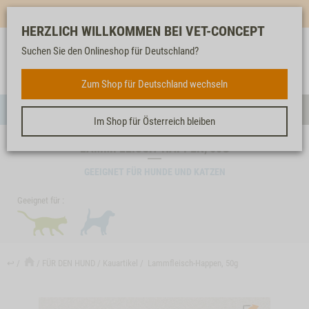
Mehr für dich & dein Tier - Jetzt
E-Mail Newsletter
abonnieren!
HERZLICH WILLKOMMEN BEI VET-CONCEPT
Suchen Sie den Onlineshop für Deutschland?
Anmelden
Unser
Merkliste
Warenkorb
Service
FÜR DEN HUND
Zum Shop für Deutschland wechseln
Menü
Such
Im Shop für Österreich bleiben
LAMMFLEISCH-HAPPEN, 50G
GEEIGNET FÜR HUNDE UND KATZEN
Geeignet für :
↩
FÜR DEN HUND
Kauartikel
Lammfleisch-Happen, 50g