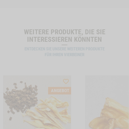
WEITERE PRODUKTE, DIE SIE
INTERESSIEREN KÖNNTEN
ENTDECKEN SIE UNSERE WEITEREN PRODUKTE
FÜR IHREN VIERBEINER
ST
WISHLIST
CTSLIDER
PRODUCTSLIDER
ANGEBOT
LLER
BESTSELLER
6630