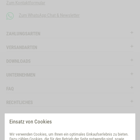
Zum Kontaktformular
Zum WhatsApp Chat & Newsletter
ZAHLUNGSARTEN
VERSANDARTEN
DOWNLOADS
UNTERNEHMEN
FAQ
RECHTLICHES
RATGEBER
Einsatz von Cookies
SOCIAL MEDIA
Wir verwenden Cookies, um Ihnen ein optimales Einkaufserlebnis zu bieten.
Dazu zählen Cookies, die für den Betrieb der Seite notwendig sind, sowie