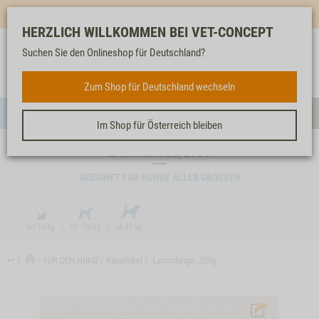
Mehr für dich & dein Tier - Jetzt
E-Mail Newsletter
abonnieren!
HERZLICH WILLKOMMEN BEI VET-CONCEPT
Suchen Sie den Onlineshop für Deutschland?
Anmelden
Unser
Merkliste
Warenkorb
Service
FÜR DEN HUND
Zum Shop für Deutschland wechseln
Menü
Such
Im Shop für Österreich bleiben
LAMMLUNGE, 250G
GEEIGNET FÜR HUNDE ALLER GRÖSSEN
↩
FÜR DEN HUND
Kauartikel
Lammlunge, 250g