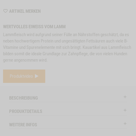
WISHLIST
ARTIKEL MERKEN
6310
WERTVOLLES EIWEISS VOM LAMM
Lammfleisch wird aufgrund seiner Fülle an Nährstoffen geschätzt, da es
neben hochwertigem Protein und ungesättigten Fettsäuren auch viele B-
Vitamine und Spurenelemente mit sich bringt. Kauartikel aus Lammfleisch
bilden somit die ideale Grundlage zur Zahnpflege, die von vielen Hunden
gerne angenommen wird.
e
Close
Produktvideo
on
Button
SNACK-BUNDLE-
ZUM PRODUKT
RINDEROHREN, 5
Z
l
HUND LAMM
Modal
STK.
ctSlider
ProductSlider
BESCHREIBUNG
nchenohren
Snack-
lieferbar
lieferba
Bundle-
PRODUKTDETAILS
Hund
LAMM
WEITERE INFOS
ENOHREN MIT FELL, 150G NO VARIANT -1
WIDGET SNACK-BUNDLE-HUND LAMM NO VARIANT
IN DEN WARENKORB
IN DE