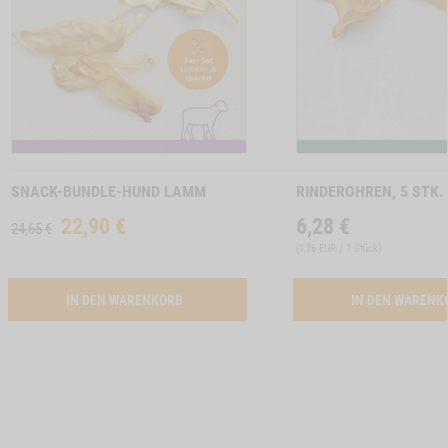
INCHENOHREN MIT FELL, 150G -1
Zum
Zum
Produkt
Produkt
SNACK-BUNDLE-HUND LAMM
RINDEROHREN, 5 STK.
22,90
€
6,28
€
24,65 €
(
1,26 EUR / 1 Stück
)
ACTIVATION SNACK-BUNDLE-HUND LAMM
IN DEN WARENKORB
IN DEN WAREN