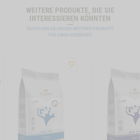
WEITERE PRODUKTE, DIE SIE
INTERESSIEREN KÖNNTEN
ENTDECKEN SIE UNSERE WEITEREN PRODUKTE
FÜR IHREN VIERBEINER
ST
WISHLIST
CTSLIDER
PRODUCTSLIDER
LLER
BESTSELLER
N
13
M21
TON HUNDEMENUE SENSITIVE DIET KANINCHEN -1