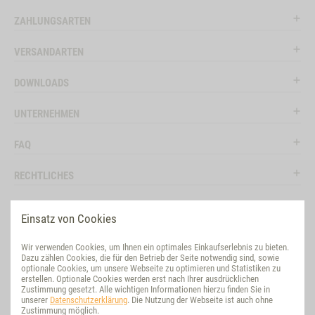
ZAHLUNGSARTEN
VERSANDARTEN
DOWNLOADS
UNTERNEHMEN
FAQ
RECHTLICHES
RATGEBER
Einsatz von Cookies
SOCIAL MEDIA
Wir verwenden Cookies, um Ihnen ein optimales Einkaufserlebnis zu bieten.
Dazu zählen Cookies, die für den Betrieb der Seite notwendig sind, sowie
BEWERTUNG
optionale Cookies, um unsere Webseite zu optimieren und Statistiken zu
erstellen. Optionale Cookies werden erst nach Ihrer ausdrücklichen
Zustimmung gesetzt. Alle wichtigen Informationen hierzu finden Sie in
VET-CONCEPT INTERNATIONAL
unserer
Datenschutzerklärung
. Die Nutzung der Webseite ist auch ohne
Zustimmung möglich.