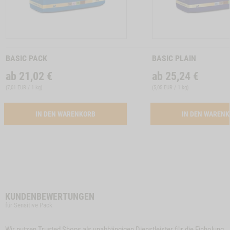
Zum
Zum
Produkt
Produkt
BASIC PACK
BASIC PLAIN
ab
21,02
€
ab
25,24
€
(
7,01 EUR / 1 kg
)
(
5,05 EUR / 1 kg
)
ACTIVATION BUTTON BASIC PACK
IN DEN WARENKORB
IN DEN WAREN
KUNDENBEWERTUNGEN
für Sensitive Pack
Wir nutzen Trusted Shops als unabhängigen Dienstleister für die Einholung