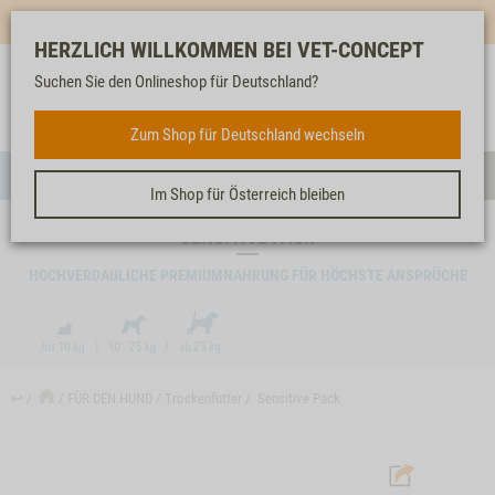
Mehr für dich & dein Tier - Jetzt
E-Mail Newsletter
abonnieren!
HERZLICH WILLKOMMEN BEI VET-CONCEPT
Suchen Sie den Onlineshop für Deutschland?
Anmelden
Unser
Merkliste
Warenkorb
Service
FÜR DEN HUND
Zum Shop für Deutschland wechseln
Menü
Such
Im Shop für Österreich bleiben
SENSITIVE PACK
HOCHVERDAULICHE PREMIUMNAHRUNG FÜR HÖCHSTE ANSPRÜCHE
↩
FÜR DEN HUND
Trockenfutter
Sensitive Pack