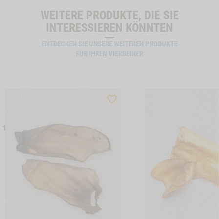
WEITERE PRODUKTE, DIE SIE
INTERESSIEREN KÖNNTEN
ENTDECKEN SIE UNSERE WEITEREN PRODUKTE
FÜR IHREN VIERBEINER
ST
WISHLIST
CTSLIDER
PRODUCTSLIDER
LLER
BESTSELLER
 17
6407
ON KAUKNOCHEN, 4 STK. A 12 CM, 2 STK. A 17 CM -1