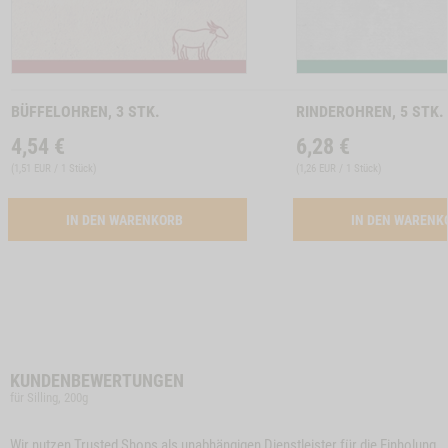
Zum
Zum
Produkt
Produkt
BÜFFELOHREN, 3 STK.
RINDEROHREN, 5 STK.
4,54
€
6,28
€
(
1,51 EUR / 1 Stück
)
(
1,26 EUR / 1 Stück
)
ACTIVATION BUEFFELOHREN, 3 STK.
IN DEN WARENKORB
IN DEN WAREN
KUNDENBEWERTUNGEN
für Silling, 200g
Wir nutzen Trusted Shops als unabhängigen Dienstleister für die Einholung