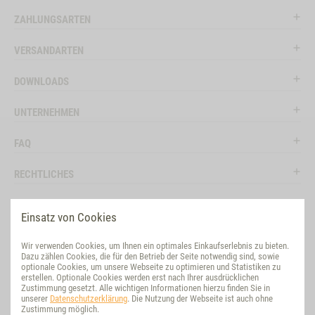
ZAHLUNGSARTEN
VERSANDARTEN
DOWNLOADS
UNTERNEHMEN
FAQ
RECHTLICHES
RATGEBER
Einsatz von Cookies
SOCIAL MEDIA
Wir verwenden Cookies, um Ihnen ein optimales Einkaufserlebnis zu bieten.
Dazu zählen Cookies, die für den Betrieb der Seite notwendig sind, sowie
BEWERTUNG
optionale Cookies, um unsere Webseite zu optimieren und Statistiken zu
erstellen. Optionale Cookies werden erst nach Ihrer ausdrücklichen
Zustimmung gesetzt. Alle wichtigen Informationen hierzu finden Sie in
VET-CONCEPT INTERNATIONAL
unserer
Datenschutzerklärung
. Die Nutzung der Webseite ist auch ohne
Zustimmung möglich.