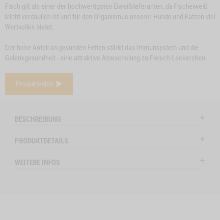
Fisch gilt als einer der hochwertigsten Eiweißlieferanten, da Fischeiweiß
leicht verdaulich ist und für den Organismus unserer Hunde und Katzen viel
Wertvolles bietet.
Der hohe Anteil an gesunden Fetten stärkt das Immunsystem und die
Gelenkgesundheit - eine attraktive Abwechslung zu Fleisch-Leckerchen.
e
Close
Produktvideo
on
Button
BÜFFELOHREN, 3
ZUM PRODUKT
RINDEROHREN, 5
Z
l
STK.
Modal
STK.
ctSlider
ProductSlider
BESCHREIBUNG
nochen,
Bueffelohren,
lieferbar
lieferba
3
PRODUKTDETAILS
Stk.
HEN, 4 STK. A 12 CM, 2 STK. A 17 CM -1
WEITERE INFOS
WIDGET BUEFFELOHREN, 3 STK. NO VARIANT
IN DEN WARENKORB
IN DE