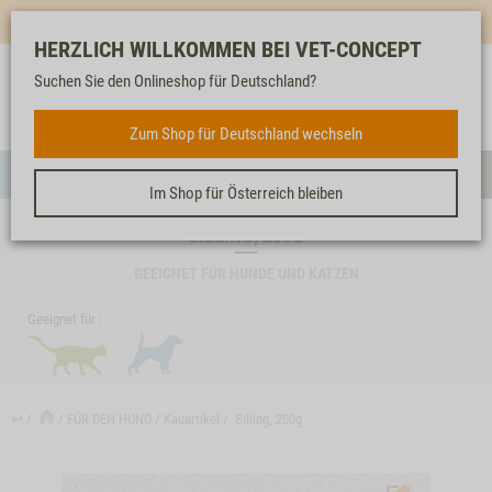
Mehr für dich & dein Tier - Jetzt
E-Mail Newsletter
abonnieren!
HERZLICH WILLKOMMEN BEI VET-CONCEPT
Suchen Sie den Onlineshop für Deutschland?
Anmelden
Unser
Merkliste
Warenkorb
Service
FÜR DEN HUND
Zum Shop für Deutschland wechseln
Menü
Such
Im Shop für Österreich bleiben
SILLING, 200G
GEEIGNET FÜR HUNDE UND KATZEN
Geeignet für :
↩
FÜR DEN HUND
Kauartikel
Silling, 200g