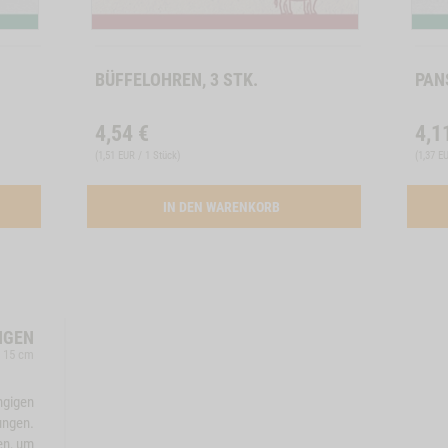
BÜFFELOHREN, 3 STK.
PAN
4,54
€
4,1
(
1,51 EUR / 1 Stück
)
(
1,37 E
ATION RINDEROHREN, 5 STK.
ACTIVATION BUEFFELOHREN,
IN DEN WARENKORB
NGEN
, 15 cm
ngigen
ungen.
en, um