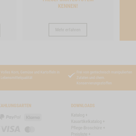
KENNEN!
Mehr erfahren
Volles Korn, Gemüse und Kartoffeln in
Frei von gentechnisch manipulierten
Lebensmittelqualität
Zutaten und chem.
Konservierungsstoffen
ZAHLUNGSARTEN
DOWNLOADS
Katalog +
PayPal
Klarna
Kauartikelkatalog +
Pflege-Broschüre +
Visa
Master
Preisliste +
Card