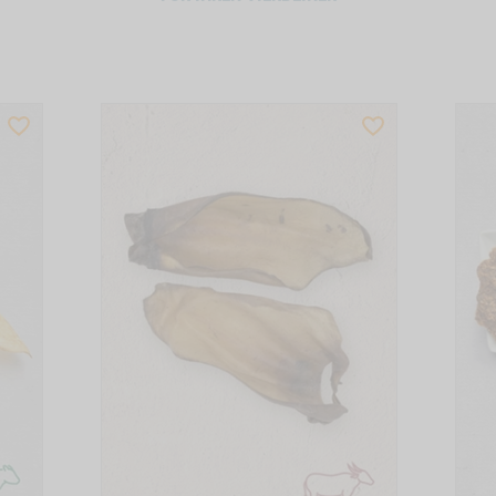
WISHLIST
WISHLIST
PRODUCTSLIDER
PRODUCTSLIDER
BESTSELLER
BESTSELLER
6039
6407
 17 CM -1
Zum
Zum
Produkt
Produkt