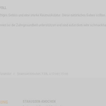
M6354
VOLL
ftiges Gebiss und eine starke Kaumuskulatur. Diese natürlichen Gaben sollten 
können so die Zahngesundheit unterstützen und sind außerdem sehr schmackha
Kauartikel
Straussen-Knochen, 3 Stk. à 12 cm | 15 cm
STRAUSSEN-KNOCHEN
BUNG