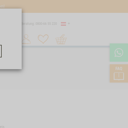
en!
Land
Versand
Beratung: 0800-66 55 220
Warenkorb
Suche 1
FAQ
eis