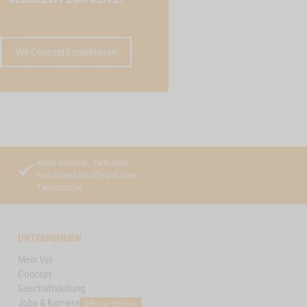
Vet-Concept kontaktieren
Keine Geruchs-, Farb- oder
Geschmacksstoffe und ohne
Tierversuche
UNTERNEHMEN
Mein Vet-
Concept
Geschäftsleitung
Jobs & Karriere
Offene Stellen