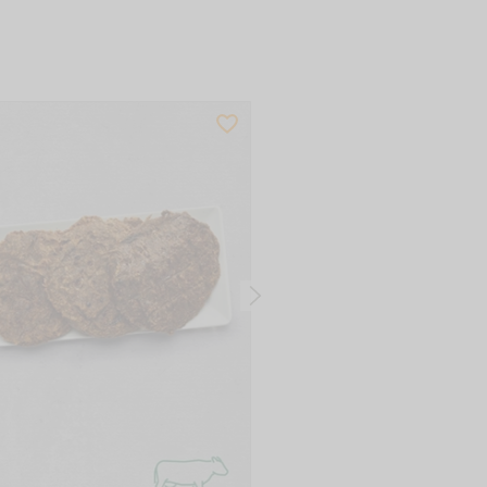
Zum
WISHLIST
Produkt
PRODUCTSLIDER
BESTSELLER
6020
RINDERLUNGE, 250G
6,28
€
(
25,12 EUR / 1 kg
)
IN DEN WAREN