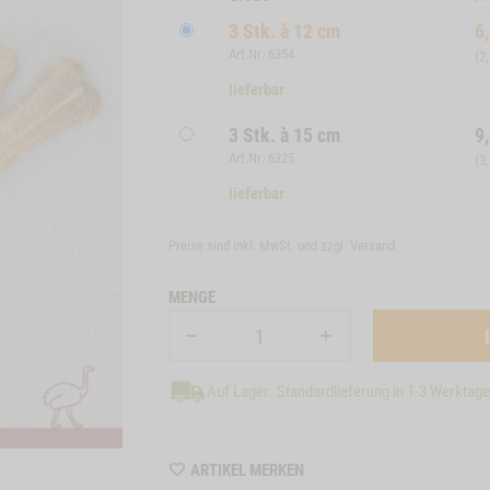
3 Stk. à 12 cm
6
Art.Nr: 6354
(2
lieferbar
3 Stk. à 15 cm
9
Art.Nr: 6325
(3
lieferbar
Preise sind inkl. MwSt. und zzgl.
Versand
MENGE
Auf Lager: Standardlieferung in 1-3 Werktag
WISHLIST
ARTIKEL MERKEN