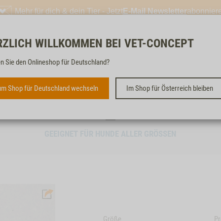
Mehr für dich & dein Tier - Jetzt
E-Mail Newsletter
abonnier
RZLICH WILLKOMMEN BEI VET-CONCEPT
Kostenloser & schneller 
n Sie den Onlineshop für Deutschland?
m Shop für Deutschland wechseln
Im Shop für Österreich bleiben
STRAUSSEN-KNOCHEN, 3
STK. À 12 CM | 15 CM
GEEIGNET FÜR HUNDE ALLER GRÖSSEN
Größe
Pr