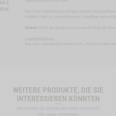
Ergänzungsfuttermittel für Hunde
AILS
NFOS
Sehr feste Gebäckknochen mit getrocknetem Straußenfleisch
erhältlich. Ideal zur Unterstützung der Zahnpflege und auch b
Close
Close
Button
Button
KT
BÜFFELOHREN, 3
ZUM PRODUKT
PAN
Hinweis:
Durch den Backprozess können die Maße der Knoch
Modal
STK.
Modal
FRI
STK
ProductSlider
ProductSli
Zusammensetzung:
Rinderohren,
Bueffelohr
Reis, Hirse, Straußenfleischmehl (18 %), Pflanzenöl, Mineral
lieferbar
5
3
Stk.
Stk.
 -1
WIDGET RINDEROHREN, 5 STK. NO VARIANT
WIDGET BUEFFELOHRE
B
IN DEN WARENKORB
WEITERE PRODUKTE, DIE SIE
INTERESSIEREN KÖNNTEN
ENTDECKEN SIE UNSERE WEITEREN PRODUKTE
FÜR IHREN VIERBEINER