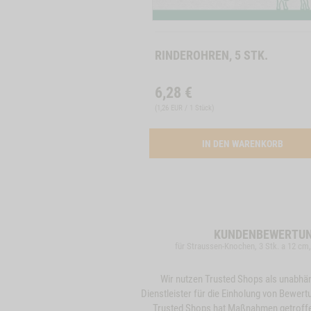
RINDEROHREN, 5 STK.
6,28
€
(
1,26 EUR / 1 Stück
)
ACTIV
IN DEN WARENKORB
KUNDENBEWERTU
für Straussen-Knochen, 3 Stk. a 12 cm
Wir nutzen Trusted Shops als unabhä
Dienstleister für die Einholung von Bewert
Trusted Shops hat Maßnahmen getroff