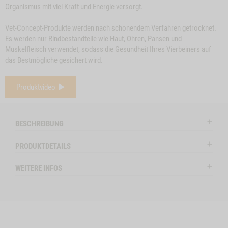
Organismus mit viel Kraft und Energie versorgt.
Vet-Concept-Produkte werden nach schonendem Verfahren getrocknet.
Es werden nur Rindbestandteile wie Haut, Ohren, Pansen und
Muskelfleisch verwendet, sodass die Gesundheit Ihres Vierbeiners auf
das Bestmögliche gesichert wird.
e
Close
Produktvideo
on
Button
SNACK-BUNDLE-
ZUM PRODUKT
RINDEROHREN, 5
Z
l
HUND RIND
Modal
STK.
ctSlider
ProductSlider
BESCHREIBUNG
nchenohren
Snack-
lieferbar
lieferba
Bundle-
PRODUKTDETAILS
Hund
RIND
WEITERE INFOS
ENOHREN MIT FELL, 150G NO VARIANT -1
WIDGET SNACK-BUNDLE-HUND RIND NO VARIANT
IN DEN WARENKORB
IN DE