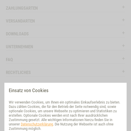
ZAHLUNGSARTEN
VERSANDARTEN
DOWNLOADS
UNTERNEHMEN
FAQ
RECHTLICHES
RATGEBER
Einsatz von Cookies
SOCIAL MEDIA
Wir verwenden Cookies, um Ihnen ein optimales Einkaufserlebnis zu bieten.
Dazu zählen Cookies, die für den Betrieb der Seite notwendig sind, sowie
BEWERTUNG
optionale Cookies, um unsere Webseite zu optimieren und Statistiken zu
erstellen. Optionale Cookies werden erst nach Ihrer ausdrücklichen
Zustimmung gesetzt. Alle wichtigen Informationen hierzu finden Sie in
VET-CONCEPT INTERNATIONAL
unserer
Datenschutzerklärung
. Die Nutzung der Webseite ist auch ohne
Zustimmung möglich.