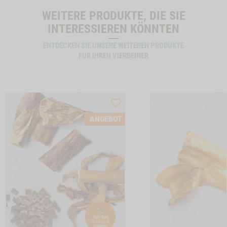
WEITERE PRODUKTE, DIE SIE
INTERESSIEREN KÖNNTEN
ENTDECKEN SIE UNSERE WEITEREN PRODUKTE
FÜR IHREN VIERBEINER
ST
WISHLIST
CTSLIDER
PRODUCTSLIDER
ANGEBOT
LLER
BESTSELLER
6637
INCHENOHREN MIT FELL, 150G -1