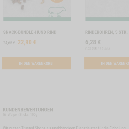
Zum
Zum
Produkt
Produkt
SNACK-BUNDLE-HUND RIND
RINDEROHREN, 5 STK.
22,90
€
6,28
€
24,65 €
(
1,26 EUR / 1 Stück
)
ACTIVATION SNACK-BUNDLE-HUND RIND
IN DEN WARENKORB
IN DEN WAREN
KUNDENBEWERTUNGEN
für Welpen-Sticks, 100g
Wir nutzen Trusted Shops als unabhängigen Dienstleister für die Einholung