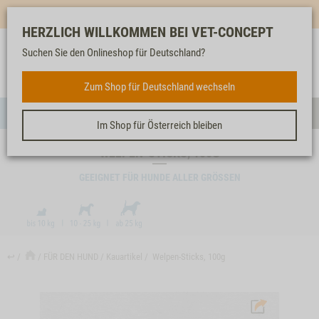
Mehr für dich & dein Tier - Jetzt
E-Mail Newsletter
abonnieren!
HERZLICH WILLKOMMEN BEI VET-CONCEPT
Suchen Sie den Onlineshop für Deutschland?
Anmelden
Unser
Merkliste
Warenkorb
Service
FÜR DEN HUND
Zum Shop für Deutschland wechseln
Menü
Such
Im Shop für Österreich bleiben
WELPEN-STICKS, 100G
GEEIGNET FÜR HUNDE ALLER GRÖSSEN
↩
FÜR DEN HUND
Kauartikel
Welpen-Sticks, 100g