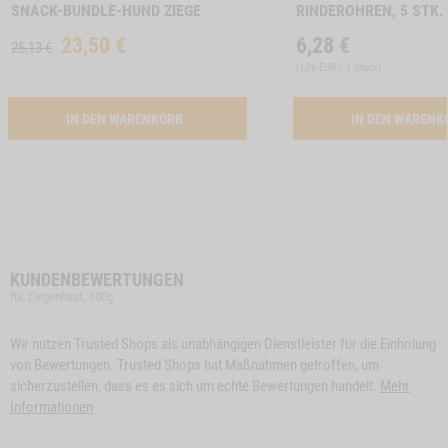
SNACK-BUNDLE-HUND ZIEGE
RINDEROHREN, 5 STK.
23,50
€
6,28
€
25,13 €
(
1,26 EUR / 1 Stück
)
ACTIVATION SNACK-BUNDLE-HUND ZIEGE
IN DEN WARENKORB
IN DEN WAREN
KUNDENBEWERTUNGEN
für Ziegenhaut, 100g
Wir nutzen Trusted Shops als unabhängigen Dienstleister für die Einholung
von Bewertungen. Trusted Shops hat Maßnahmen getroffen, um
sicherzustellen, dass es es sich um echte Bewertungen handelt.
Mehr
Informationen