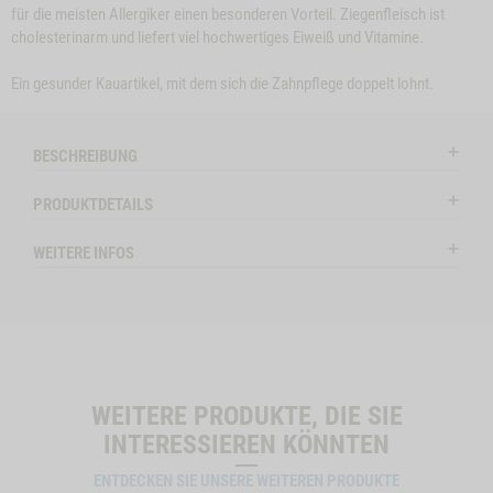
für die meisten Allergiker einen besonderen Vorteil. Ziegenfleisch ist
cholesterinarm und liefert viel hochwertiges Eiweiß und Vitamine.
e
Close
Ein gesunder Kauartikel, mit dem sich die Zahnpflege doppelt lohnt.
on
Button
SNACK-BUNDLE-
ZUM PRODUKT
RINDEROHREN, 5
Z
l
HUND ZIEGE
Modal
STK.
ctSlider
ProductSlider
BESCHREIBUNG
nchenohren
Snack-
lieferbar
lieferba
Bundle-
PRODUKTDETAILS
Hund
ZIEGE
WEITERE INFOS
ENOHREN MIT FELL, 150G NO VARIANT -1
WIDGET SNACK-BUNDLE-HUND ZIEGE NO VARIANT
IN DEN WARENKORB
IN DE
WEITERE PRODUKTE, DIE SIE
INTERESSIEREN KÖNNTEN
ENTDECKEN SIE UNSERE WEITEREN PRODUKTE