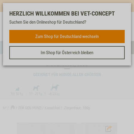
Mehr für dich & dein Tier - Jetzt
E-Mail Newsletter
abonnieren!
HERZLICH WILLKOMMEN BEI VET-CONCEPT
Suchen Sie den Onlineshop für Deutschland?
Anmelden
Unser
Merkliste
Warenkorb
Service
FÜR DEN HUND
Zum Shop für Deutschland wechseln
Menü
Such
Im Shop für Österreich bleiben
ZIEGENHAUT, 100G
GEEIGNET FÜR HUNDE ALLER GRÖSSEN
↩
FÜR DEN HUND
Kauartikel
Ziegenhaut, 100g