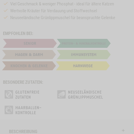
Viel Geschmack & weniger Phosphat - ideal für ältere Katzen
Wertvolle Kräuter für Verdauung und Stoffwechsel
Neuseeländische Grünlippmuschel für beanspruchte Gelenke
EMPFOHLEN BEI:
BESONDERE ZUTATEN:
e
Close
on
Button
CAT FIT
ZUM PRODUKT
CAT INDOOR
Z
l
SENSITIVE
Modal
ctSlider
ProductSlider
BESCHREIBUNG