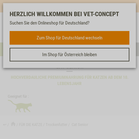
Mehr für dich & dein Tier - Jetzt
E-Mail Newsletter
abonnieren!
HERZLICH WILLKOMMEN BEI VET-CONCEPT
Suchen Sie den Onlineshop für Deutschland?
Anmelden
Unser
Merkliste
Warenkorb
Service
FÜR DIE KATZE
Zum Shop für Deutschland wechseln
Menü
Such
Im Shop für Österreich bleiben
CAT SENIOR
HOCHVERDAULICHE PREMIUMNAHRUNG FÜR KATZEN AB DEM 10.
LEBENSJAHR
Geeignet für :
↩
FÜR DIE KATZE
Trockenfutter
Cat Senior