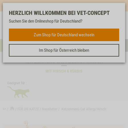
Mehr für dich & dein Tier - Jetzt
E-Mail Newsletter
abonnieren!
HERZLICH WILLKOMMEN BEI VET-CONCEPT
Suchen Sie den Onlineshop für Deutschland?
Anmelden
Unser
Merkliste
Warenkorb
Service
FÜR DIE KATZE
Zum Shop für Deutschland wechseln
Menü
Such
Im Shop für Österreich bleiben
KATZENMENÜ CAT ALLERGY HIRSCH
MIT HIRSCH & KÜRBIS
Geeignet für :
↩
FÜR DIE KATZE
Nassfutter
Katzenmenü Cat Allergy Hirsch