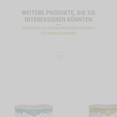
WEITERE PRODUKTE, DIE SIE
INTERESSIEREN KÖNNTEN
ENTDECKEN SIE UNSERE WEITEREN PRODUKTE
FÜR IHREN VIERBEINER
ST
WISHLIST
CTSLIDER
PRODUCTSLIDER
LLER
BESTSELLER
17
M210032
TON CAT ALLERGY GANS -1