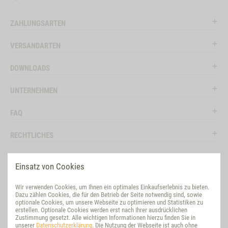
ZAHLUNGSARTEN
VERSANDARTEN
DOWNLOADS
UNTERNEHMEN
FAQ
RECHTLICHES
RATGEBER
Einsatz von Cookies
SOCIAL MEDIA
Wir verwenden Cookies, um Ihnen ein optimales Einkaufserlebnis zu bieten.
Dazu zählen Cookies, die für den Betrieb der Seite notwendig sind, sowie
BEWERTUNG
optionale Cookies, um unsere Webseite zu optimieren und Statistiken zu
erstellen. Optionale Cookies werden erst nach Ihrer ausdrücklichen
Zustimmung gesetzt. Alle wichtigen Informationen hierzu finden Sie in
VET-CONCEPT INTERNATIONAL
unserer
Datenschutzerklärung
. Die Nutzung der Webseite ist auch ohne