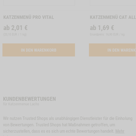
Produkt
Produkt
KATZENMENÜ PRO VITAL
KATZENMENÜ CAT AL
ab
2,01
€
ab
1,69
€
(
20,10 EUR / 1 kg
)
Grundpreis: 16,90 EUR / kg
ACTIVATION BUTTON PRO VITAL
IN DEN WARENKORB
IN DEN WAREN
KUNDENBEWERTUNGEN
für Katzenmenue Lachs
Wir nutzen Trusted Shops als unabhängigen Dienstleister für die Einholung
von Bewertungen. Trusted Shops hat Maßnahmen getroffen, um
sicherzustellen, dass es es sich um echte Bewertungen handelt.
Mehr