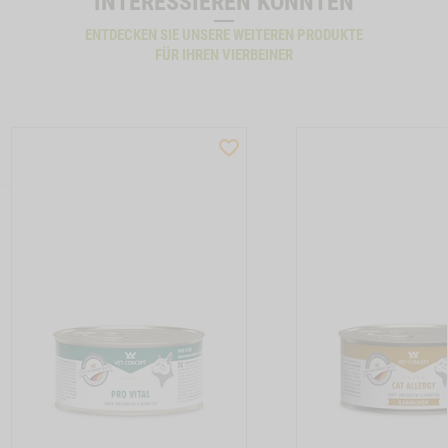
INTERESSIEREN KÖNNTEN
ENTDECKEN SIE UNSERE WEITEREN PRODUKTE
FÜR IHREN VIERBEINER
ST
WISHLIST
CTSLIDER
PRODUCTSLIDER
LLER
BESTSELLER
17
M210032
TON CAT ALLERGY GANS -1
Zum
Zum