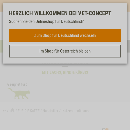
Mehr für dich & dein Tier - Jetzt
E-Mail Newsletter
abonnieren!
HERZLICH WILLKOMMEN BEI VET-CONCEPT
Suchen Sie den Onlineshop für Deutschland?
Anmelden
Unser
Merkliste
Warenkorb
Service
FÜR DIE KATZE
Zum Shop für Deutschland wechseln
Menü
Such
Im Shop für Österreich bleiben
KATZENMENÜ LACHS
MIT LACHS, RIND & KÜRBIS
Geeignet für :
↩
FÜR DIE KATZE
Nassfutter
Katzenmenü Lachs