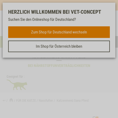
Mehr für dich & dein Tier - Jetzt
E-Mail Newsletter
abonnieren!
HERZLICH WILLKOMMEN BEI VET-CONCEPT
Suchen Sie den Onlineshop für Deutschland?
Anmelden
Unser
Merkliste
Warenkorb
Service
FÜR DIE KATZE
Zum Shop für Deutschland wechseln
Menü
Such
Im Shop für Österreich bleiben
KATZENMENÜ SANA PFERD
BEI NÄHRSTOFFUNVERTRÄGLICHKEITEN
Geeignet für :
↩
FÜR DIE KATZE
Nassfutter
Katzenmenü Sana Pferd