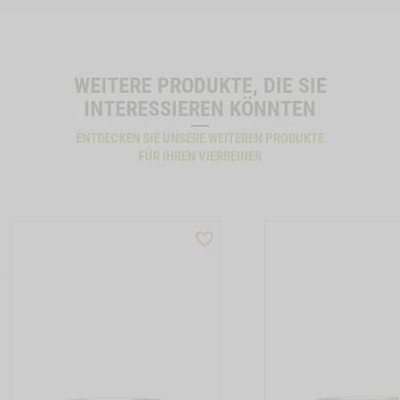
WEITERE PRODUKTE, DIE SIE
INTERESSIEREN KÖNNTEN
ENTDECKEN SIE UNSERE WEITEREN PRODUKTE
FÜR IHREN VIERBEINER
ST
WISHLIST
CTSLIDER
PRODUCTSLIDER
LLER
BESTSELLER
17
M210032
TON CAT ALLERGY GANS -1