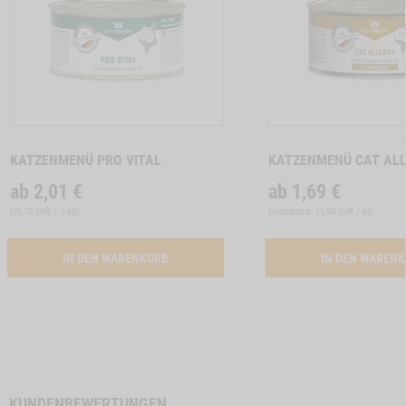
Zum
Zum
Produkt
Produkt
KATZENMENÜ PRO VITAL
KATZENMENÜ CAT AL
ab
2,01
€
ab
1,69
€
(
20,10 EUR / 1 kg
)
Grundpreis: 16,90 EUR / kg
ACTIVATION BUTTON PRO VITAL
IN DEN WARENKORB
IN DEN WAREN
KUNDENBEWERTUNGEN