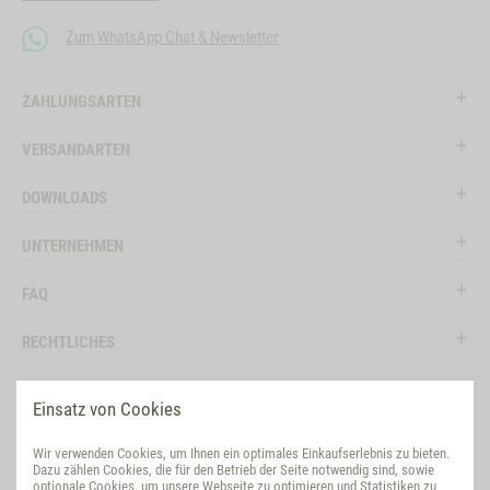
Zum WhatsApp Chat & Newsletter
ZAHLUNGSARTEN
VERSANDARTEN
DOWNLOADS
UNTERNEHMEN
FAQ
RECHTLICHES
RATGEBER
Einsatz von Cookies
SOCIAL MEDIA
Wir verwenden Cookies, um Ihnen ein optimales Einkaufserlebnis zu bieten.
Dazu zählen Cookies, die für den Betrieb der Seite notwendig sind, sowie
BEWERTUNG
optionale Cookies, um unsere Webseite zu optimieren und Statistiken zu