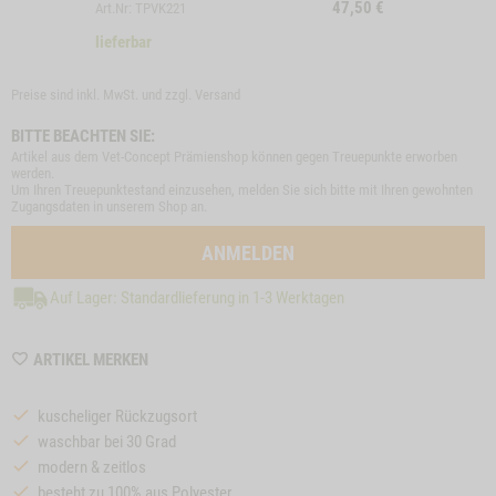
47,50
€
Art.Nr: TPVK221
lieferbar
Preise sind inkl. MwSt. und zzgl.
Versand
BITTE BEACHTEN SIE:
Artikel aus dem Vet-Concept Prämienshop können gegen Treuepunkte erworben
werden.
Um Ihren Treuepunktestand einzusehen, melden Sie sich bitte mit Ihren gewohnten
Zugangsdaten in unserem Shop an.
ANMELDEN
Auf Lager: Standardlieferung in 1-3 Werktagen
WISHLIST
ARTIKEL MERKEN
MZZTP220
kuscheliger Rückzugsort
waschbar bei 30 Grad
modern & zeitlos
besteht zu 100% aus Polyester