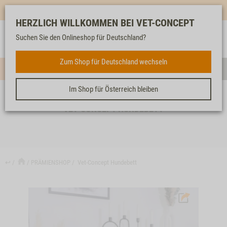
Mehr für dich & dein Tier - Jetzt
E-Mail Newsletter
abonnieren!
HERZLICH WILLKOMMEN BEI VET-CONCEPT
Anmelden
Unser
Merkliste
Warenkorb
Suchen Sie den Onlineshop für Deutschland?
Service
Zum Shop für Deutschland wechseln
Menü
Such
Im Shop für Österreich bleiben
VET-CONCEPT HUNDEBETT
↩
PRÄMIENSHOP
Vet-Concept Hundebett