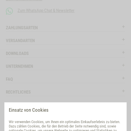
Zum WhatsApp Chat & Newsletter
ZAHLUNGSARTEN
VERSANDARTEN
DOWNLOADS
UNTERNEHMEN
FAQ
RECHTLICHES
RATGEBER
Einsatz von Cookies
SOCIAL MEDIA
Wir verwenden Cookies, um Ihnen ein optimales Einkaufserlebnis zu bieten.
Dazu zählen Cookies, die für den Betrieb der Seite notwendig sind, sowie
BEWERTUNG
optionale Cookies, um unsere Webseite zu optimieren und Statistiken zu