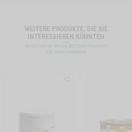
WEITERE PRODUKTE, DIE SIE
INTERESSIEREN KÖNNTEN
ENTDECKEN SIE UNSERE WEITEREN PRODUKTE
FÜR IHREN VIERBEINER
ST
WISHLIST
CTSLIDER
PRODUCTSLIDER
LLER
BESTSELLER
4
7761
TTON HUNDEMENUE PUTE -1