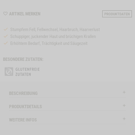
WISHLIST
ARTIKEL MERKEN
PRODUKTDATEN
7756
Stumpfem Fell, Fellwechsel, Haarbruch, Haarverlust
Schuppiger, juckender Haut und brüchigen Krallen
Erhöhtem Bedarf, Trächtigkeit und Säugezeit
BESONDERE ZUTATEN:
e
Close
on
Button
GASTRO-
ZUM PRODUKT
HUNDEMENÜ
Z
l
KOMPLEX, 250 G
Modal
SENSITIVE DIET
KANINCHEN
ctSlider
ProductSlider
BESCHREIBUNG
emenue
Gastro-
Bitte wählen Sie di
Productslider
lieferbar
Komplex,
PRODUKTDETAILS
Hundemenue
250
Sensitive
g
ENUE PUTE -1
IN DE
WEITERE INFOS
Diet
WIDGET GASTRO-KOMPLEX, 250 G NO VARIANT
IN DEN WARENKORB
Kaninchen