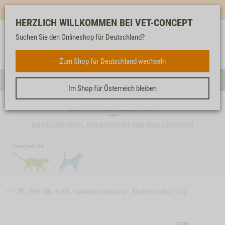
Mehr für dich & dein Tier - Jetzt
E-Mail Newsletter
abonnieren!
HERZLICH WILLKOMMEN BEI VET-CONCEPT
Suchen Sie den Onlineshop für Deutschland?
Anmelden
Unser
Merkliste
Warenkorb
Service
FÜR DEN HUND
Zum Shop für Deutschland wechseln
Menü
Such
Im Shop für Österreich bleiben
BIOTIN-KOMPLEX, 160G
BEI FELLWECHSEL, HAARVERLUST UND KRALLENBRUCH
Geeignet für :
↩
FÜR DEN HUND
Nahrungsergänzung
Biotin-Komplex, 160g