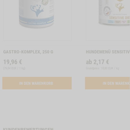
Zum
Zum
Produkt
Produkt
GASTRO-KOMPLEX, 250 G
HUNDEMENÜ SENSITIV
19,96
€
ab
2,17
€
(
79,84 EUR / 1 kg
)
Grundpreis: 10,83 EUR / kg
ACTIVATION GASTRO-KOMPLEX, 250 G
IN DEN WARENKORB
IN DEN WAREN
KUNDENBEWERTUNGEN