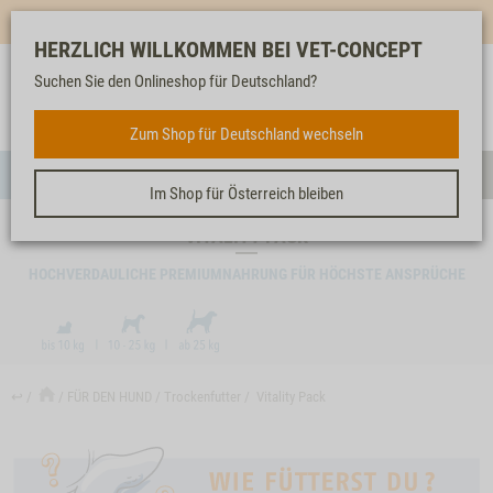
Mehr für dich & dein Tier - Jetzt
E-Mail Newsletter
abonnieren!
HERZLICH WILLKOMMEN BEI VET-CONCEPT
Suchen Sie den Onlineshop für Deutschland?
Anmelden
Unser
Merkliste
Warenkorb
Service
FÜR DEN HUND
Zum Shop für Deutschland wechseln
Menü
Such
Im Shop für Österreich bleiben
VITALITY PACK
HOCHVERDAULICHE PREMIUMNAHRUNG FÜR HÖCHSTE ANSPRÜCHE
↩
FÜR DEN HUND
Trockenfutter
Vitality Pack