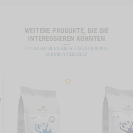
WEITERE PRODUKTE, DIE SIE
INTERESSIEREN KÖNNTEN
ENTDECKEN SIE UNSERE WEITEREN PRODUKTE
FÜR IHREN VIERBEINER
ST
WISHLIST
CTSLIDER
PRODUCTSLIDER
LLER
BESTSELLER
N
13
M21
TON HUNDEMENUE SENSITIVE DIET KANINCHEN -1